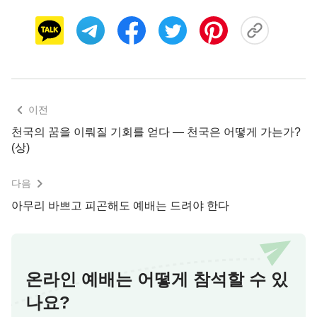
은 주님을 위해 헌신하며 사역한 것이 하나님의 뜻대
로 행한 게 아니라는 의미죠. 우리는 바리새인들이
성경을 잘 알고, 하나님을 위해 힘써 사역하고, 바다
와 육지를 두루 다니며 전도를 한 것을 알고 있어요.
겉으로 보면 그들도 하나님을 위해 헌신했어요. 허나
이전
그들이 예배에서 성경을 해석한다고는 하지만 모두
자신을 높이고, 자신을 증거하고, 마지막에는 사람을
천국의 꿈을 이뤄질 기회를 얻다 — 천국은 어떻게 가는가?
(상)
자기 앞으로 데리고 왔죠. 예수님이 성육신으로 오셔
서 사역할 때, 그들은 주님의 말씀에 권세와 능력이
다음
있다는 것을 알고 있었지만, 많은 유대 백성들이 예
아무리 바쁘고 피곤해도 예배는 드려야 한다
수님을 따르자 그들은 두려워했어요. 자신들의 지위
와 자리를 지키려고, 그들은 로마 정권과 연합하여
예수님을 십자가에 못 박았어요. 그들의 행동에서 그
들이 하나님을 대적하고 하나님을 증오하는 본질을
온라인 예배는 어떻게 참석할 수 있
드러냈죠. 그런즉, 바리새인들은 하나님을 위해 힘써
나요?
사역하고 겉으로 좋은 행동을 했지만 그들 사역의 출