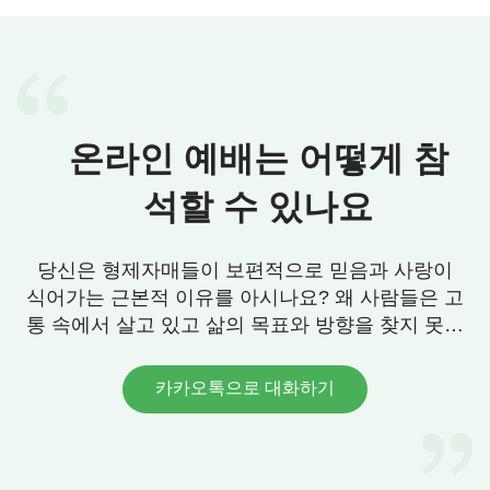
회를 돌보고, 형제자매님들을 도운 것이 사실은 하나
님께 복받기 위해서였습니다. 특히 제가 뛰어다니며
헌신해서 하나님의 축복을 받았을 때마다 더욱더 주
님을 위해 사역한 것이 헛될 리 없다고 생각했습니
다. 게다가 이렇게 많은 사역을 했으니 틀림없이 주
온라인 예배는 어떻게 참
님이 가장 좋아하는 사람이고, 천국에 들어가는 것은
의심할 필요가 없는 일이라고 여겼습니다. 오늘에서
석할 수 있나요
야 내가 이렇게 오랫동안 헌신한 것은 하나님과 거래
한 것이고, 하나님을 이용해 천국의 복과 맞바꾸려던
당신은 형제자매들이 보편적으로 믿음과 사랑이
것임을 깨달았습니다.
식어가는 근본적 이유를 아시나요? 왜 사람들은 고
통 속에서 살고 있고 삶의 목표와 방향을 찾지 못할
이때, 우 형제님이 하나님의
말씀
한 단락을 읽었
까요? 우리에게 그 답이 있습니다. 연락 주세요.
습니다.
『너희처럼 이제 막 속량되어 변화의 과정과
카카오톡으로 대화하기
하나님에 의해 온전케 되는 과정을 거치지 않은 죄인
들이 하나님의 마음에 합할 수 있겠느냐? 지금의 너
같이 고루한 사람을 예수가 구원해 온 것은 사실이
다. 네가 죄에 속하지 않은 것은 하나님의
구원
덕분