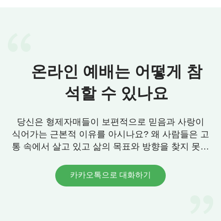
습니다. “예수님께서 재림하실 때면, 큰 재난이 있을
거라고 예언하셨죠. 지금 보면 전쟁, 전염병, 기근, 지
진, 산사태, 화산 폭발, 홍수 등, 각종 천재와 인재가
빈번하게 일어나고 있습니다. 이런 사실을 보면, 예
언이 거의 이루어졌고 주님이 오실 때라는 걸 알 수
온라인 예배는 어떻게 참
있습니다. 주님을 맞이할 이 중요한 때에 우리는 슬
석할 수 있나요
기로운 처녀처럼 하나님의 음성을 들을 줄 알아야 합
니다. 마태복음 25장 6절에 보면 ‘
밤중에 소리가 나되
보라 신랑이로다 맞으러 나오라
’라고 소리친다고 했
당신은 형제자매들이 보편적으로 믿음과 사랑이
식어가는 근본적 이유를 아시나요? 왜 사람들은 고
습니다. 그건 주께서 오시면, 소식을 알리는 사람이
통 속에서 살고 있고 삶의 목표와 방향을 찾지 못할
있다는 얘기지요. 예수님이 오셨을 때, 주님의 제자
까요? 우리에게 그 답이 있습니다. 연락 주세요.
들이나 사도들이 예수님을 메시야라고 증언했던 것
카카오톡으로 대화하기
과 같습니다. 그래서 마지막 때인 지금, 주님이 오셨
다는 메시지를 들으면 겸손하고 가난한 마음으로 찾
고 구해야 합니다. 그래야 주의 재림을 맞이할 수 있
습니다.” 형제님의 교제는 매우 새롭고 실제적이었으