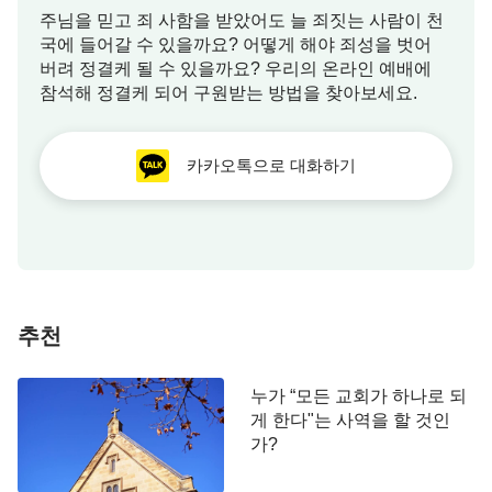
폰만 들여다 보았으며, 예배가 끝나면 돌아가기 바빴
주님을 믿고 죄 사함을 받았어도 늘 죄짓는 사람이 천
습니다. 장로들은 교회의 사람들이 떨어져 나갈까 봐
국에 들어갈 수 있을까요? 어떻게 해야 죄성을 벗어
두려워 홍콩에서 설교 mp3를 구해 무료로 나누어 주
버려 정결케 될 수 있을까요? 우리의 온라인 예배에
참석해 정결케 되어 구원받는 방법을 찾아보세요.
었습니다. 게다가 주일날에 나오지 않은 사람이 있으
면 장로 부부가 과일 바구니를 들고 심방을 다녔고,
설날이나 명절이면, 케익, 빵 등의 선물을 들고 찾아
카카오톡으로 대화하기
다니며 감언이설로 달래 주었습니다. 어떤 사람들은
선물도 받았고, 장로 부부의 ‘특별한 배려'를 받으니
교회에 오면 헌금을 두 배씩 했습니다. 저는 은혜가
되는 교회를 찾아볼까 생각도 했지만 괜스레 장로에
게 미안한 마음이 들기도 해서 망설이기만 했습니다.
추천
하지만 교회는 확실히 변질되었고, 목자와 성도들 사
이는 영적으로 붙들어 주는 관계가 아니라 육적 이익
누가 “모든 교회가 하나로 되
을 유지하는 관계일 뿐이었습니다. 저는 교회를 떠나
게 한다"는 사역을 할 것인
기도, 그냥 눌러 앉기도 그렇고, 마냥 갇혀 있는 느낌
가?
이 들었습니다. 그리고 계속 이런 상태면 과연 주님