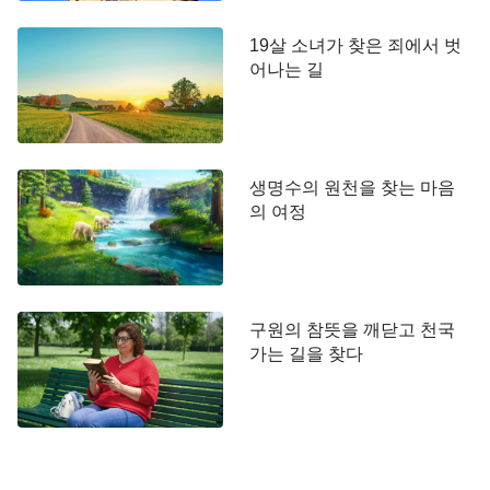
께서 이 교회에 거할지, 이런 믿음을 과연 주님께서
인정하실지 의문이 들었습니다.
19살 소녀가 찾은 죄에서 벗
어나는 길
뜻밖의 기회, 교회가 황폐한 원인을 알다
2018년 4월의 어느 날 오후, 버스 정류장에서 샌프
란시스코로 이사 온 엠마(Emma) 자매를 알게 됐습
생명수의 원천을 찾는 마음
니다. 우리는 오랜 친구를 만난 것처럼 이야기가 잘
의 여정
통했습니다. 그래서 그 뒤에도 자주 연락을 하며 지
냈습니다.
어느 날, 엠마가 이사를 했습니다. 저는 인사도 하
구원의 참뜻을 깨닫고 천국
가는 길을 찾다
고 새 집을 구경도 할 겸 찾아 갔습니다. 거기서 그녀
의 이웃인 천(陳) 형제님을 알게 됐습니다. 천 형제는
설교자였고 붙임성도 좋았습니다. 우리는 자연히 신
앙에 관한 이야기를 나누게 됐습니다. 그리고 불안한
국제 정세를 이야기할 때, 천 형제님이 이렇게 말했