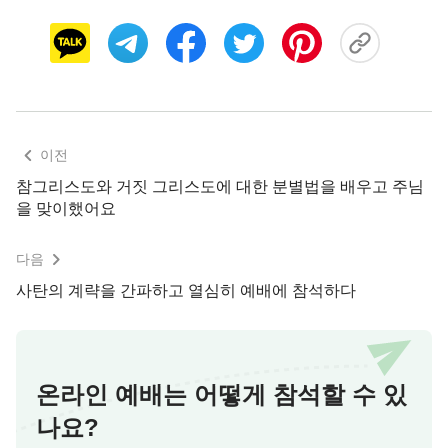
나 그들의
설교
내용은 이웃을 내 몸같이 사랑하고,
오래 참으며 남을 용서해야 한다는 주님의 말씀을 가
르치는 것이 아니라 세계 평화를 위해, 국가의 번영
을 위해 기도하라고만 가르쳤고, 아무런 은혜가 되지
않았습니다.
이전
나중에는 다른 목사님들을 초청해 예배를 하기도
참그리스도와 거짓 그리스도에 대한 분별법을 배우고 주님
했지만 전부 먹고 마시고 노는 세상의 일, 세상의 시
을 맞이했어요
류, 부자가 되는 비결 등의 이야기만 할 뿐, 새로운 것
이 없었습니다. 게다가 장로들은 교회에서 학력이 높
다음
은 박사나 명망이 있는 사람들을 강단에 세웠고, 그
사탄의 계략을 간파하고 열심히 예배에 참석하다
들은 성경을 지식적으로만 접근을 했습니다. 결국,
예배는 국어 수업을 듣는 느낌만 들었고 전혀 은혜가
되지 않았습니다. 교회는 갈수록 불법이 성해졌고,
온라인 예배는 어떻게 참석할 수 있
황폐함으로 전락하기 시작했습니다. 사람은 점점 줄
나요?
어들었고, 예배에 온 사람들도 대부분은 졸거나 휴대