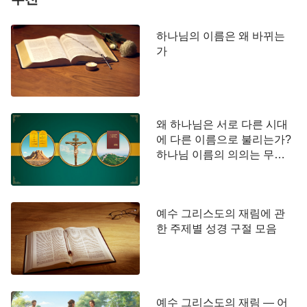
예수는 은혜시대 사역을 행했고 은혜시대를 대표하
지만, 경륜의 일부 사역만 대표할 수 있다.… 오직 예
하나님의 이름은 왜 바뀌는
수만이 인류의 구속주이고, 죄에서 인류를 속량한 속
가
죄 제물이다. 다시 말해, 예수란 이름은 은혜시대에
서 비롯된 이름이고, 은혜시대의 구속 사역으로 말미
암아 생겨난 이름이다. 예수란 이름은 은혜시대의 사
람들이 거듭나서 구원받게 하기 위해 생겨난 이름이
왜 하나님은 서로 다른 시대
에 다른 이름으로 불리는가?
고, 온 인류를 속량하기 위해 생겨난 고유한 이름이
하나님 이름의 의의는 무엇
다. 그러므로 ‘예수’란 이름은 구속 사역을 대변하고
인가?
은혜시대도 대변하는 이름이고,… ‘예수’는 은혜시대
를 대변하며, 은혜시대에 속량받은 모든 사람들의 하
예수 그리스도의 재림에 관
나님의 이름이다.』
한 주제별 성경 구절 모음
❑ 계시록에 예언된 주님 재림 시의 새 이름
이기는 자는 내 하나님 성전에 기둥이 되게 하리니
예수 그리스도의 재림 — 어