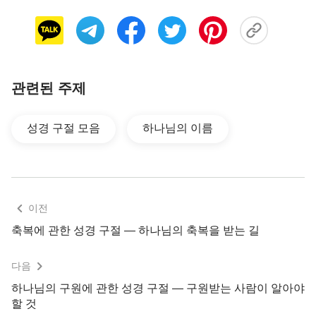
람들이 자신들이 경배하는 하나님을 일컫는 존칭이
며,…』
❑ 신약의 하나님 이름
관련된 주제
아들을 낳으리니 이름을 예수라 하라 이는 그가 자
기 백성을 저희 죄에서 구원할 자이심이라 하니라
(마
성경 구절 모음
하나님의 이름
태복음 1:21)
다른이로서는 구원을 얻을 수 없나니 천하 인간에
구원을 얻을만한 다른 이름을 우리에게 주신 일이 없
이전
음이니라 하였더라
(사도행전 4:12)
축복에 관한 성경 구절 ― 하나님의 축복을 받는 길
이러므로 하나님이 그를 지극히 높여 모든 이름 위
다음
에 뛰어난 이름을 주사 하늘에 있는 자들과 땅에 있
하나님의 구원에 관한 성경 구절 — 구원받는 사람이 알아야
는 자들과 땅 아래 있는 자들로 모든 무릎을 예수의
할 것
이름에 꿇게 하시고
(빌립보서 2:9~11)