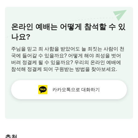
관련된 하나님 말씀:
『은혜시대는 예수의 이름으로 시작되었다. 예수
온라인 예배는 어떻게 참석할 수 있
가 직분을 수행하기 시작하자 성령이 그의 이름을 증
나요?
거하기 시작하였다. 이에 여호와의 이름은 더 이상
언급되지 않았고, 성령은 예수의 이름을 위주로 하는
주님을 믿고 죄 사함을 받았어도 늘 죄짓는 사람이 천
국에 들어갈 수 있을까요? 어떻게 해야 죄성을 벗어
새로운 사역을 하였다. 예수를 믿는 사람들은 예수
버려 정결케 될 수 있을까요? 우리의 온라인 예배에
그리스도를 증거하였고, 그를 위해 사역하였다. 구약
참석해 정결케 되어 구원받는 방법을 찾아보세요.
의 율법시대가 끝났다 함은 여호와의 이름을 위주로
하는 사역이 끝났음을 의미한다. 그때부터 하나님의
카카오톡으로 대화하기
이름을 더 이상 여호와가 아닌 예수라 부르기 시작했
으며, 성령은 예수의 이름을 위주로 하는 사역을 하
기 시작하였다.』
『‘예수’란 본래 임마누엘을 가리키며, 자비와 긍휼
이 충만한, 사람을 속량하는 속죄 제물을 의미한다.
추천