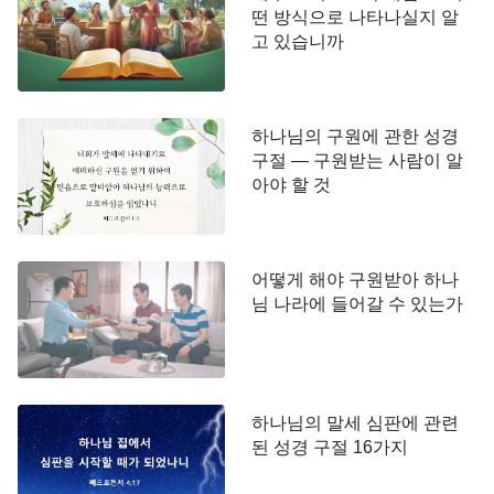
그가 결코 다시 나가지 아니하리라 내가 하나님의 이
떤 방식으로 나타나실지 알
름과 하나님의 성 곧 하늘에서 내 하나님께로부터 내
고 있습니까
려 오는 새 예루살렘의 이름과 나의 새 이름을 그이
위에 기록하리라
(계시록 3:12)
하나님의 구원에 관한 성경
주 하나님이 가라사대 나는 알파와 오메가라 이제
구절 — 구원받는 사람이 알
도 있고 전에도 있었고 장차 올 자요 전능한 자라 하
아야 할 것
시더라
(계시록 1:8)
하나님 앞에 자기 보좌에 앉은 이십 사 장로들이
어떻게 해야 구원받아 하나
엎드려 얼굴을 대고 하나님께 경배하여 가로되 감사
님 나라에 들어갈 수 있는가
하옵나니 옛적에도 계셨고 시방도 계신 주 하나님 곧
전능하신이여 친히 큰 권능을 잡으시고 왕노릇 하시
도다
(계시록 11:16~17)
하나님의 말세 심판에 관련
된 성경 구절 16가지
네 생물이 각각 여섯 날개가 있고 그 안과 주위에
눈이 가득하더라 그들이 밤낮 쉬지 않고 이르기를 거