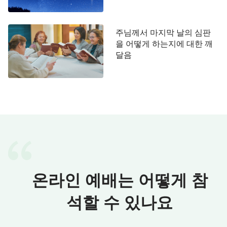
룩하다 거룩하다 거룩하다 주 하나님 곧 전능하신 이
여 전에도 계셨고 이제도 계시고 장차 오실 자라 하
주님께서 마지막 날의 심판
고
(계시록 4:8)
을 어떻게 하는지에 대한 깨
달음
또 내가 들으니 허다한 무리의 음성도 같고 많은
물 소리도 같고 큰 뇌성도 같아서 가로되 할렐루야
주 우리 하나님 곧 전능하신 이가 통치하시도다
(계시
록 19:6)
하나님의 종 모세의 노래, 어린 양의 노래를 불러
가로되 주 하나님 곧 전능하신이시여 하시는 일이 크
고 기이하시도다 만국의 왕이시여 주의 길이 의롭고
참되시도다
온라인 예배는 어떻게 참
(계시록 15:3)
석할 수 있나요
또 내가 들으니 제단이 말하기를 그러하다 주 하나
님 곧 전능하신 이시여 심판하시는 것이 참되시고 의