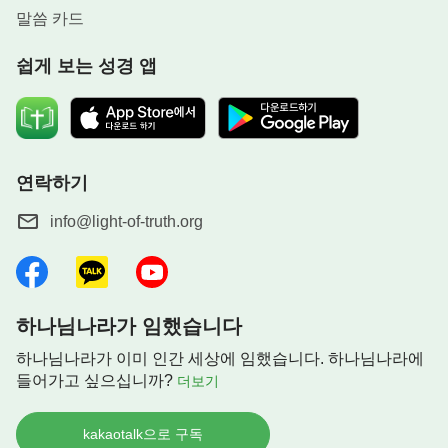
르기도 했다. 그러나 오늘날 나는 더 이상 사람들이
말씀 카드
예전에 알았던 여호와나 예수가 아니라, 말세에 다시
돌아와 시대를 끝낸 하나님이자 나의 모든 성품을 가
쉽게 보는 성경 앱
득 지니고, 권병과 존귀 그리고 영광을 가득 지니고
땅끝에서 나타난(원문: 興起) 하나님 자신이다. 사람
들은 나와 접촉한 적도 없고, 나를 알아본 적도 나의
성품을 안 적도 없으며, 창세부터 지금까지 그 누구
연락하기
도 나를 본 적이 없다. 이러한 이가 바로 말세에 사람
info@light-of-truth.org
들 앞에 나타났을 뿐만 아니라 사람들 가운데 은밀히
거하고 있는 하나님이다. 그는 사람들 눈앞에서 생생
하게 생활하고 있다. 그는 마치 뜨거운 해 같고 불꽃
같으며, 능력이 충만하고, 권병을 가득 지니고 있다.
하나님나라가 임했습니다
세상의 온갖 것이 나의 말에 심판받고, 불사름 속에
하나님나라가 이미 인간 세상에 임했습니다. 하나님나라에
서 정결케 될 것이다. 최종에 만국은 반드시 나의 말
들어가고 싶으십니까?
더보기
로 말미암아 복받기도 하고 산산이 부서지기도 할 것
이다. 이를 통해 말세의 모든 사람들은 내가 바로 돌
kakaotalk으로 구독