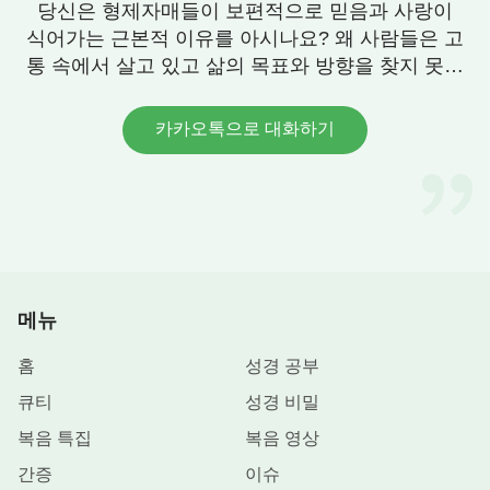
로우시도다 하더라
(계시록 16:7)
당신은 형제자매들이 보편적으로 믿음과 사랑이
식어가는 근본적 이유를 아시나요? 왜 사람들은 고
관련된 하나님 말씀:
통 속에서 살고 있고 삶의 목표와 방향을 찾지 못할
『여호와, 예수 그리고 메시야는 모두 나의 영을
까요? 우리에게 그 답이 있습니다. 연락 주세요.
대표하지만, 이 이름들은 내 경륜의 서로 다른 시대
카카오톡으로 대화하기
를 대표할 뿐, 나의 모든 것을 대표하지는 않는다. 땅
의 사람들이 부르는 나의 이름이 나의 모든 성품과
어떠함을 다 분명하게 설명할 수는 없다. 단지 시대
에 따라 나에 대한 호칭이 다를 뿐이다. 그러므로 말
세의 시대, 즉 마지막 시대가 도래하면 나의 이름은
또 바뀌게 된다. 여호와는 물론 예수라고도 칭하지
메뉴
않고, 메시야라고는 더욱 칭하지 않는다. 대신 크나
홈
성경 공부
큰 능력을 갖춘 전능하신 하나님 자신이라고 칭하는
데, 나는 이 이름으로 전체 시대를 끝낸다. 나는 여호
큐티
성경 비밀
와라고 칭한 적이 있고, 사람들에게 메시야라고 불린
복음 특집
복음 영상
적도 있다. 사람들은 나를 우러러 구주 예수라고 부
간증
이슈