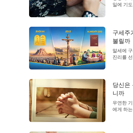
고 기도하여라. 하나님께 세운 심지와 자신
일에 기도
도하여라. 기도는 형식을 갖추기 위한 것이
라 그리하
하나님께 너의 마음이 항상 하나님 앞에 안정
수 안에서
성경 구절
에서 자신을 인식하고 증오하고 배반할 수 
고 싶다.
구세주가
님과 정상 관계가 있게 하고, 진정 하나님을
다. 그래서
불릴까
말세에 구
기도의 의의는 무엇인가?
진리를 선
≪말씀이 
서 전 세
기도는 사람이 하나님과 협력하는 경로이
보았고 하
이 하나님 영의 감동을 받는 과정이다. 기
나님의 얼
당신은 
씀이자 인
수 있는데, 그것은 그에게 하나님의 감동을 
니까
로 나타나
면 정상적인 영 생활을 할 수 없고, 더욱이 
우연한 기
면 하나님과의 관계가 단절된 것이므로 하나
에게 하는
습니까? 
으로서 기도가 많을수록, 즉 하나님의 감동
어깨를 으
되고, 더욱 하나님의 가장 새로운 깨우침을 
며 자리를