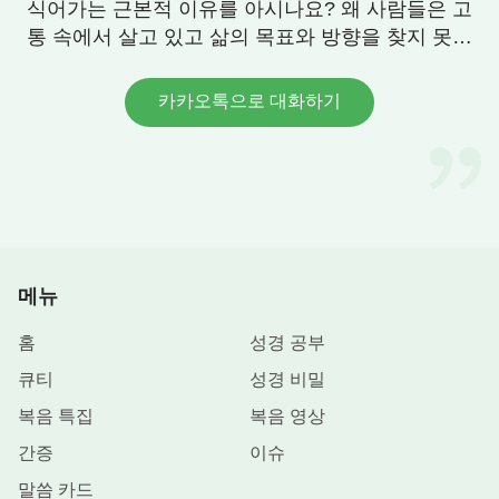
식어가는 근본적 이유를 아시나요? 왜 사람들은 고
각한 것보다 훨씬 넘쳐난다는 것을 알게 되었습니다.
통 속에서 살고 있고 삶의 목표와 방향을 찾지 못할
까요? 우리에게 그 답이 있습니다. 연락 주세요.
우리는 무엇을 위해 일을 할까
카카오톡으로 대화하기
우리는 ‘태어났으면 당연히 일해서 돈을 벌고 생계
를 책임져야지. 그건 당연한 거 아냐?’라고 생각할 수
있습니다. 물론 우리가 노동을 통해 돈을 벌고 생계
를 꾸려나가는 것이 틀린 말은 아닙니다. 하지만 대
부분의 우리는 단순히 생계를 꾸려나가기 위해 일을
메뉴
하고 돈을 버는 것이 아니라 육의 사치스러운 욕망을
만족시키고자 돈을 법니다. 돈을 더 벌어서 좋은 집,
홈
성경 공부
좋은 차를 사고 더 나은 삶을 살며 다른 사람이 부러
큐티
성경 비밀
워하고 우러러보길 추구하는 것입니다. 우리가 이런
복음 특집
복음 영상
마음을 갖고 있는 이유는 정확히 말하면 명예와 이
간증
이슈
익, 지위가 우리를 통제하고 있기 때문입니다. 그렇
게 우리가 육적인 편안함이나 우리를 부러워하고 우
말씀 카드