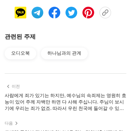
해야 할지 모르는 것처럼 말입니다. 우리가 하나님의
앞으로 와 예배드리고 하나님 말씀을 보며 형제자매
와 교제하고 이를 통해 진리를 깨닫고 여러 사람들의
본질을 꿰뚫어 보게 되면 어떻게 사람을 대해야 할지
알게 됩니다. 게다가 우리는 ‘사람은 피라미드 꼭대
관련된 주제
기에 서야 한다’라는 사탄의 지배를 받아 지위와 남
들이 우러러보는 삶을 추구하는 것을 중요하게 생각
오디오북
하나님과의 관계
하고 지위가 없을 때는 사람과 다투며 지위를 얻은
후에는 항상 다른 사람이 해치지 않을까 경계해야 해
서 고통스러운 삶을 살게 됩니다. 진리를 교제함으로
써 명예와 이익, 지위는 사탄이 사람을 타락시키고
이전
망가뜨리는 방법이며 명예와 이익, 지위를 좇는 사람
사람에게 죄가 있기는 하지만, 예수님의 속죄제는 영원히 효
은 죄악의 늪에 점점 깊이 빠져 고통 속에서 헤어나
능이 있어 주께 자백만 하면 다 사해 주십니다. 주님이 보시
올 수 없다는 것을 알 수 있습니다. 그리고 우리는 하
기에 우리는 죄가 없죠. 따라서 우린 천국에 들어갈 수 있어
요.
나님 말씀을 통해서 지위와 관계없이 하나님의 앞에
다음
서 살고 피조물의 본분을 이행한다면 하나님의 칭찬