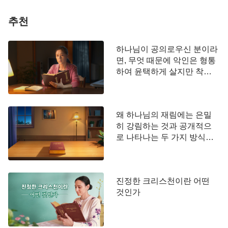
우리에게 필요한 모든 것을 하나님께서 준비해 주
셨다고 믿습니다
추천
예수님께서 말씀하셨습니다.
“그러므로 내가 너희
하나님이 공의로우신 분이라
에게 이르노니 목숨을 위하여 무엇을 먹을까 무엇을
면, 무엇 때문에 악인은 형통
마실까 몸을 위하여 무엇을 입을까 염려하지 말라 목
하여 윤택하게 살지만 착한
사람은 오히려 괴롭힘과 억
숨이 음식보다 중하지 아니하며 몸이 의복보다 중하
압을 당하고 고난을 겪습니
지 아니하냐 공중의 새를 보라 심지도 않고 거두지도
까?
않고 창고에 모아 들이지도 아니하되 너희 천부께서
왜 하나님의 재림에는 은밀
히 강림하는 것과 공개적으
기르시나니 너희는 이것들보다 귀하지 아니하냐”
(마
로 나타나는 두 가지 방식이
, “그러므로 염려하여 이르기를 무엇을
태복음 6:25~26)
있습니까?
먹을까 무엇을 마실까 무엇을 입을까 하지 말라 이는
다 이방인들이 구하는 것이라 너희 천부께서 이 모든
진정한 크리스천이란 어떤
것이 너희에게 있어야 할 줄을 아시느니라”
(마태복음
것인가
하나님의 말씀에서 우리는 하나님께서 우리
6:31~32)
가 의식주에 너무 많은 에너지를 쏟길 바라지 않으시
며 자주 하나님 앞으로 와 하나님과 정상적인 관계를