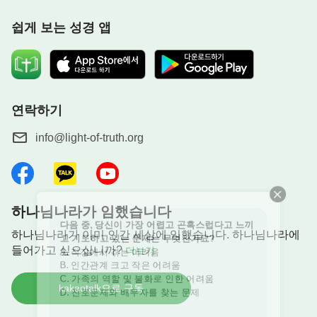
러러보는 사람들의 시선을 느끼기 위해 자신을 잃어
쉽게 보는 성경 앱
버립니다. 결국 하나님의 앞으로 올 시간이 사라지고
피조물로서 창조주를 경배할 기회도 잃게 됩니다.
하나님께서 말씀하셨습니다.
『사실, 얼마나 원대
한 이상을 품고 있든, 얼마나 현실적이고 정당한 바
연락하기
람을 가지고 있든, 사람이 실현하고자 하는 것과 추
info@light-of-truth.org
구하고자 하는 것은 두 단어에서 벗어나지 않는다.
그 두 단어는 모든 사람의 삶에 있어 굉장히 중요한
다음 중, 당신이 가장 어렵고 곤혹스럽다고 느끼
것으로, 사탄이 사람에게 주입하려고 하는 것이다.
고 기도하고 있는 문제는 무엇인가요?
어떤 단어일까? 바로 ‘명예’와 ‘이익’이란 단어이다.
하나님나라가 임했습니다
A. 직장에서 겪는 어려움
사탄은 공격적인 방법 대신 부드럽고 사람의 사고방
하나님나라가 이미 인간 세상에 임했습니다. 하나님나라에
B. 인간관계 크고 작은 어려움
식에 맞는 방법으로 쥐도 새도 모르게 사탄의 생존
들어가고 싶으십니까?
더보기
C. 가족의 역할 및 불화로 인한 어려움
방법과 생존 법칙을 받아들이게 하고, 인생의 목표와
D. 진로문제와 배우자를 찾는 문제
방향을 세우게 한다. 또한 자기도 모르는 사이에 인
kakaotalk으로 구독
생의 꿈을 가지게 한다. 이 인생의 꿈은 아무리 그럴