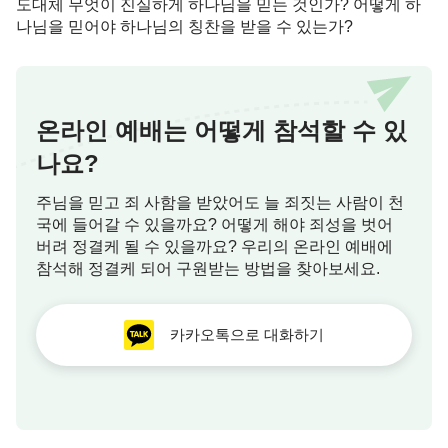
도대체 무엇이 진실하게 하나님을 믿는 것인가? 어떻게 하
과 축복을 받을 수 있다는 것을 알 수 있습니다. 우리
나님을 믿어야 하나님의 칭찬을 받을 수 있는가?
속에 있는 사탄의 잘못된 가치관이 바뀌어 일하면서
도 명예와 이익, 지위 때문에 환득환실하지 않고 이
기기 위해 사람과 다투지 않으며 하나님의 섭리에 순
종한다면 우리의 마음은 평온하고 안정되며 자유로
온라인 예배는 어떻게 참석할 수 있
워집니다. 우리가 진리를 추구할 때 하나님께서는 우
나요?
리와 함께하십니다. 그래서 우리가 어떤 상황에 놓여
있건 마음이 의지할 곳이 생기고 나아가야 할 길이
주님을 믿고 죄 사함을 받았어도 늘 죄짓는 사람이 천
국에 들어갈 수 있을까요? 어떻게 해야 죄성을 벗어
보이며 어떤 어려운 상황이 닥쳐도 평온하게 하나님
버려 정결케 될 수 있을까요? 우리의 온라인 예배에
의 섭리에 따르게 됩니다. 마음의 위안과 평안이야말
참석해 정결케 되어 구원받는 방법을 찾아보세요.
로 진정한 행복입니다. 여기서 우리는 진리가 우리에
게 많은 복을 가져다준다는 것을 알 수 있습니다. 진
카카오톡으로 대화하기
리를 추구하는 것은 그 어떤 것보다 의미 있는 일입
니다. 진리를 추구하기 위해 힘쓰는 것은 현명한 선
택입니다!