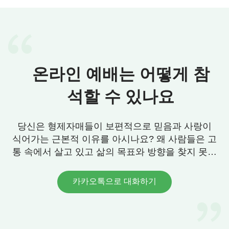
산맥, 끝없이 펼쳐진 망망대해, 산골짜기에 흐르는
시냇물, 공중에 나는 작은 새들, 물속에서 자유로이
헤엄치는 물고기들, 세상의 만물은 다 하나님의 주관
하에 질서 정연하게 운행되고 있는 것입니다. 사람의
가정, 공부, 직장, 결혼, 일생의 복록과 평안, 사람의
온라인 예배는 어떻게 참
전망, 생로병사 등 이 모든 것을 주관하거나 바꿀 수
석할 수 있나요
있는 사람은 아무도 없습니다. 그것은 다 하나님께서
결정하시고 하나님의 정하심과 계획하에 있습니다.
지금 딸의 병과 생사 그리고 딸이 살 수 있을지의 여
당신은 형제자매들이 보편적으로 믿음과 사랑이
부는 가족 혹은 의사가 결정할 수 있는 문제가 아니
식어가는 근본적 이유를 아시나요? 왜 사람들은 고
라 하나님께서 결정하시는 것입니다! 딸의 병은 하나
통 속에서 살고 있고 삶의 목표와 방향을 찾지 못할
까요? 우리에게 그 답이 있습니다. 연락 주세요.
님 손에 달려 있습니다. 그러므로 결과가 어떠하든
그녀의 가족은 하나님의 섭리에 기꺼이 순종하고, 또
카카오톡으로 대화하기
한 하나님의 주재와 배치에 순종하는 욥의 태도를 본
받기로 했습니다. 딸에게 생명을 베풀어 주신 분은
하나님이시고 취하시는 분도 하나님이심을 믿고, 그