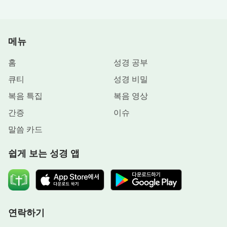
들은 하나님을 향한 참된 믿음을 갖고 하나님을 원망
하지 않았습니다. 딸의 생명을 하나님께 맡기고 하나
님의 주재에 순종하기로 한 것입니다!
메뉴
하나님의 뜻을 깨닫고 나니, 저를 비롯한 딸과 사
홈
성경 공부
위 세 사람은 담대히 현실을 마주할 믿음이 생겼습니
큐티
성경 비밀
다. 딸은 “엄마, 예전이라면 두려웠겠지만 지금은 하
복음 특집
복음 영상
나님의 말씀을 많이 보고 하나님의 권능도 알게 됐
간증
이슈
어. 내 목숨은 하나님 손에 달려 있다는 것을 알아. 하
말씀 카드
나님이 계셔서 난 아무것도 두렵지 않아. 하나님의
섭리에 순종할 거에요.”라고 의연하게 말했습니다.
쉽게 보는 성경 앱
딸의 굳은 의지에 그녀는 위로를 받았고 마음은 유난
히 편안하고 든든해졌습니다.
연락하기