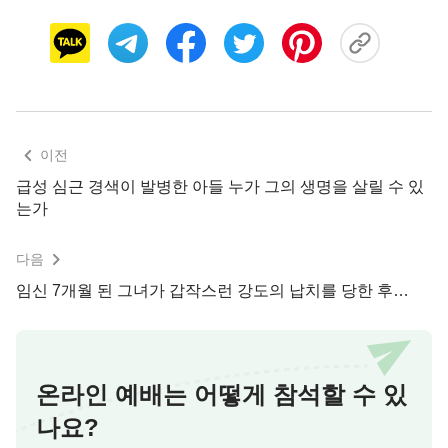
비춰 주는 등불이다
원제는 창백한 딸의 얼굴을 보고 울면 안 된다는
것을 알고 있었습니다. 지금 딸은 틀림없이 자신보다
더 고통스럽고 위로가 필요할 것입니다. 원제는 자신
이 그리스도인이라는 것이 생각났고 모든 일을 하나
이전
님께 의지하고 기도해야 한다고 여겼습니다. 하나님
급성 심근 경색이 발병한 아들 누가 그의 생명을 살릴 수 있
은 방패가 되고 오직 하나님만이 믿음과 힘을 더해
는가
주셔서 이런 환경에서 계속 체험할 수 있도록 해 주
신다는 것을 깨달았습니다.
다음
임신 7개월 된 그녀가 갑작스런 강도의 납치를 당한 후…
그래서 원제는 속으로 하나님께 구했습니다. ‘
하
나님
, 딸의 병이 이렇게 심각한데, 어떻게 해야 좋을
지 모르겠습니다. 저는 너무나 두렵지만 아무것도 할
수 없습니다. 하나님, 인도해 주세요.…’ 기도를 마친
온라인 예배는 어떻게 참석할 수 있
그녀는 문득 하나님의 말씀이 떠올랐습니다. 『
내가
나요?
우주 만물을 주재하는 전능한 하나님임을 명심하라!