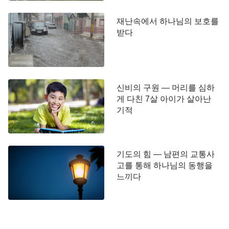
딸과 사위도 하나님을 믿고 있으니 그들과 하나님의
재난속에서 하나님의 보호를
말씀을 많이 나누어야 한다고 생각했습니다. 하나님
받다
의 권능을 깨닫고 나면 가족들이 담대하게 현실과 마
주할 수 있게 될 것이라고 여겼습니다.
그녀는 집으로 돌아와서 급히 딸과 사위를 불러
신비의 구원 — 머리를 심하
그들과 함께 기도하고 하나님의 말씀을 보았습니다.
게 다친 7살 아이가 살아난
사람의 생명은 하나님께서 주신 것으로 모든 것이 다
기적
하나님 손에 있다는 것을 알았습니다. 바로 하나님께
서 말씀한 바와 같습니다.
『온 우주에서 일어나는
모든 일 중에 내가 결정하지 않는 일은 단 하나도 없
기도의 힘 — 남편의 교통사
다. 내 손에 달리지 않은 일이 있느냐?』
고를 통해 하나님의 동행을
(<제1편> 중에
느끼다
그들은 하나님의
말씀
속에서 하나님의 권능과
서)
능력은 사람이 측량할 수 없고, 우주 만물의 모든 생
령의 운명도 하나님이 주관하신다는 것을 깨달았습
니다. 동쪽에서 뜨고 서쪽으로 지는 태양, 우뚝 솟은