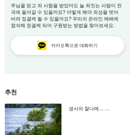
주님을 믿고 죄 사함을 받았어도 늘 죄짓는 사람이 천
내게는 해결 못 할 일이 없다. 따라서 나는 능치 못할
국에 들어갈 수 있을까요? 어떻게 해야 죄성을 벗어
일이 없고 하지 못할 말이 없다.
』 하나님 말씀의 일
버려 정결케 될 수 있을까요? 우리의 온라인 예배에
깨움으로, 나약했던 그녀의 마음은 훨씬 담대해졌고
참석해 정결케 되어 구원받는 방법을 찾아보세요.
하나님께서 방패가 된다고 느껴지니 마음이 든든하
고 편안해졌습니다. 그녀 역시 하나님은 천지 만물을
카카오톡으로 대화하기
창조하셨고 우주의 모든 생령의 운명을 주재하고 계
시며, 모든 일이 다 하나님 손에 달려 있다는 것을 깨
달았습니다. 예수님은 죽은 나사로를 살리셨고 앉은
뱅이를 걷게 하셨으며, 소경을 보게 하고 문둥병자가
깨끗함을 받을 수 있게 했습니다. 이것은 하나님의
전능을 나타내는 것이 아닙니까? 의사는 사람을 치
추천
료할 수만 있을 뿐, 사람의 생명은 주관하지 못합니
다. 사람의 생로병사도 하나님의 손에 있고 하나님이
생사의 찰나에… …
야말로 우리의 유일한 희망이고 도움인 것입니다. 하
나님 말씀의 깨우침으로 혼란스러웠던 그녀의 마음
은 점차 평온을 찾았고 마음의 위로를 받았습니다.