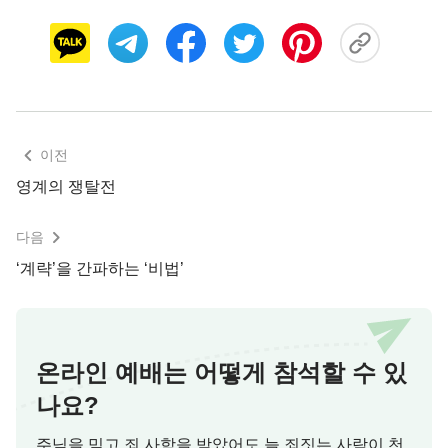
이전
영계의 쟁탈전
며칠 후, 저는 복음을 전하고 즐거운 마음으로 집
으로 가고 있었습니다. 집 현관에 이르렀을 때 이웃
다음
이 다급하게 뛰어와 저에게 손짓하며 말했습니다.
‘계략’을 간파하는 ‘비법’
“왜 이제야 오는 거예요? 일 났어요! 당신 아들 친구
소유(小劉)가 당신 집에 있는 오토바이자전거를 빌리
러 왔었어요. 그게 시동이 걸리지 않자 소유가 경운
기를 몰고 와서 오토바이자전거를 끌었는데 몇 번 움
온라인 예배는 어떻게 참석할 수 있
직이더니 꿈쩍도 않았어요. 마침 소호(小胡)도 있었
나요?
는데 그게 어떻게 해도 시동이 걸리지 않자 거기에
직접 올라가 기어이 시동을 걸려고 했어요. 결국 소
주님을 믿고 죄 사함을 받았어도 늘 죄짓는 사람이 천