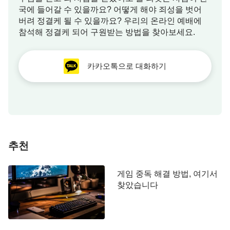
국에 들어갈 수 있을까요? 어떻게 해야 죄성을 벗어
유(小劉)가 경운기에 올라가 기어를 5단에 놓고 세게
버려 정결케 될 수 있을까요? 우리의 온라인 예배에
시동을 걸었죠. 그런데, 중간의 철 케이블이 끊어지
참석해 정결케 되어 구원받는 방법을 찾아보세요.
면서 튕겨 나와 오토바이자전거 위에 앉아 있던 소호
(小胡)의 관자놀이를 쳐서 순식간에 피가 줄줄 흘러
카카오톡으로 대화하기
내렸어요. …… 지금 소호는 이미 병원으로 실려 갔
어요.” 그 말을 듣는 순간, 저는 머리가 백지 상태가
되어 얼른 집에 가서 기도했습니다. “하나님! 저는 당
신의 뜻을 모르겠습니다. 왜 저에게 갑자기 이런 일
이 닥친 것입니까? 저를 깨우쳐 주시길 원합니다.” 기
도를 하고 나자
성경
말씀이 생각났습니다.
“예수께
추천
서 성령의 충만함을 입어 요단강에서 돌아오사 광야
에서 사십일 동안 성령에게 이끌리시며 마귀에게 시
게임 중독 해결 방법, 여기서
험을 받으시더라”
이 말씀이 떠오르
(누가복음4:1~2)
찾았습니다
니 저는 자매가 이전에 교통했던 영계의 싸움에 관한
진리가 문득 생각나, 그 일은 바로 사탄의 시험이고
교란이라는 것을 깨닫게 되었습니다. 사탄은 그런 순