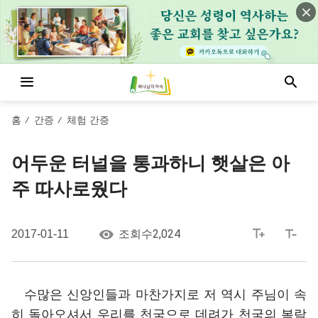
홈
간증
체험 간증
/
/
어두운 터널을 통과하니 햇살은 아
주 따사로웠다
2,024
2017-01-11
조회수
수많은 신앙인들과 마찬가지로 저 역시 주님이 속
히 돌아오셔서 우리를 천국으로 데려가 천국의 복락