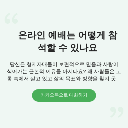
후에는 소호(小胡)의 상태가 이미 호전되었으나, 그
는 여전히 퇴원하지 않고 고의적으로 저의 돈을 갈취
하려고 했습니다. 소호는 “오토바이는 당신 거잖아
요. 그니까 모든 치료 비용은 당연히 당신이 지불해
온라인 예배는 어떻게 참
야 돼요.”라고 말했습니다. 소호의 마누라도 일어나
서 “그래요! 차는 당신 거니까 당연히 당신이 치료비
석할 수 있나요
를 다 지불해야 돼요 ……”라고 소리쳤습니다. 그들
이 마구 생트집을 잡는 것을 보고 저는 매우 화가 나
당신은 형제자매들이 보편적으로 믿음과 사랑이
자신도 모르게 그 일에 빠져들었습니다. 너무나 괴롭
식어가는 근본적 이유를 아시나요? 왜 사람들은 고
고 속이 뒤집어져 더 이상 대화를 나누고 싶지 않아
통 속에서 살고 있고 삶의 목표와 방향을 찾지 못할
기분이 나쁜 채로 병실을 나왔습니다. 아래층으로 내
까요? 우리에게 그 답이 있습니다. 연락 주세요.
려가면서 저는 속으로 ‘나는 하나님을 믿는 사람이
카카오톡으로 대화하기
야. 일이 닥칠 때, 이렇게 화를 내면 안 돼. 이 일을 하
나님 손에 맡기고 하나님을 의지해야 돼.’라고 생각
했습니다. 집에 돌아와서 저는 하나님 말씀을 보았습
니다.
“하나님이 사람에게 행하는 매 단계의 사역은