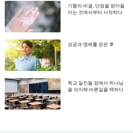
탄치 못한 일을 빌미로 저로 하나님을 원망하고 멀리
기쁨의 비결, 단점을 받아들
이는 것에서부터 시작하다
하게 하며, 하나님을 따르지 못하도록 하려고 한 것
이었습니다. 그것은 영계의 싸움이었습니다
. 그때 하나님의 말씀이 생각났습니다.
“사탄이 하
성공과 명예를 얻은 후
나님과 싸움을 할 때, 네가 하나님 편에 설 수 있고 사
탄에게 되돌아가지 않는다면 하나님을 사랑하는 것
인데 이러면 간증을 선 것이다.”
하나님의 말씀은 저
에게 큰 믿음을 주었습니다. 저는 속으로 이렇게 생
각했습니다. ‘사탄이 나를 아무리 교란해도 그것의
학교 일진들 앞에서 하나님
궤계에 빠지거나 하나님을 원망치 않고, 하나님 편에
을 의지해 바른길을 택하다
서고 하나님을 잘 따를 거야.’ 하나님의 뜻을 깨닫고
나니 마음이 한결 편해졌습니다.
그러나 사탄은 실패를 달가워하지 않고 또 인사물
(人事物)을 통해 끊임없이 저를 교란했습니다. 20일