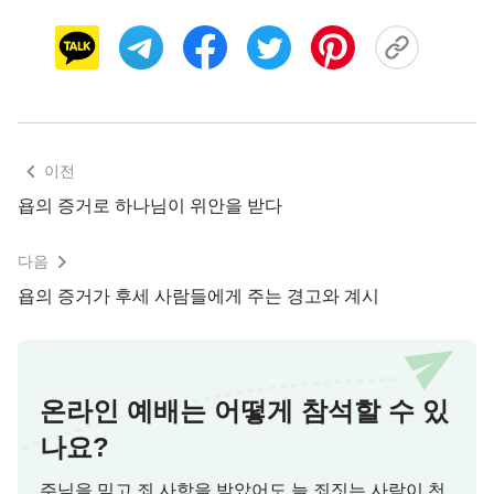
이전
욥의 증거로 하나님이 위안을 받다
다음
하나님에 대한 욥의 믿음은 하나님이 보이
욥의 증거가 후세 사람들에게 주는 경고와 계시
지 않는다고 해서 흔들리지 않았다
다음 구절에 또 욥의 이런 말이 있다. “그런데 내가
온라인 예배는 어떻게 참석할 수 있
앞으로 가도 그가 아니 계시고 뒤로 가도 보이지 아
니하며 그가 왼편에서 일하시나 내가 만날 수 없고
나요?
그가 오른편으로 돌이키시나 뵈올 수 없구나”
(욥
주님을 믿고 죄 사함을 받았어도 늘 죄짓는 사람이 천