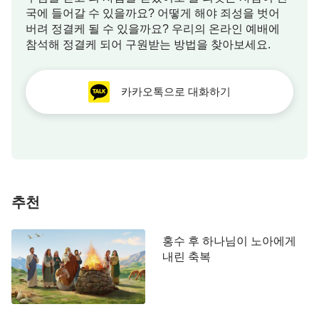
. 이 기록을 보면, 욥의 체험에서 하나님은 시
23:8~9)
국에 들어갈 수 있을까요? 어떻게 해야 죄성을 벗어
종일관 숨어 있었고, 그에게 공개적으로 나타나거나
버려 정결케 될 수 있을까요? 우리의 온라인 예배에
참석해 정결케 되어 구원받는 방법을 찾아보세요.
아무 말씀을 한 적도 없었다는 것을 알 수 있다. 하지
만 욥은 마음으로 하나님의 존재를 확신했다. 그는
늘 하나님이 그의 앞을 지나가거나 그의 우편에서 일
카카오톡으로 대화하기
을 한다고 생각했다. 비록 보이지는 않지만 하나님이
그의 곁에서 그의 모든 것을 주재하고 있다고 생각한
것이다. 이렇듯 욥은 하나님을 본 적이 없으면서도
자신의 믿음을 지킬 수 있었다. 이는 그 누구도 할 수
없는 일이었다. 왜 그렇겠느냐? 하나님은 그에게 말
추천
씀하지도, 나타나지도 않았기 때문이다. 욥에게 진정
한 믿음이 없었다면 그는 계속해서 나아가지 못했을
홍수 후 하나님이 노아에게
것이며, 하나님을 경외하며 악에서 떠나는 도를 지키
내린 축복
지도 못했을 것이다. 이것이 사실 아니겠느냐? 너는
욥의 이러한 말을 보고 어떤 생각을 했느냐? 욥의 순
전함과 정직함, 그가
하나님
앞에서 보인 의로움은