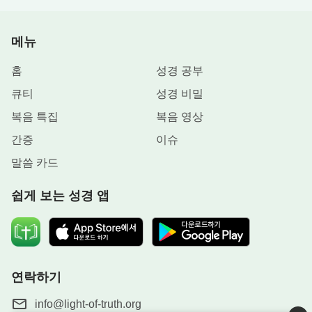
없는 사실이 하나 있다. 그것이 우리가 오늘 다룰 중
점이다. 욥은 하나님을 보지 못했고 직접 하나님의
말씀을 들은 적도 없지만, 그의 마음속에는 하나님의
메뉴
자리가 있었다. 하나님을 대하는 그의 태도는 어떠했
홈
성경 공부
느냐? 바로 앞에서 말한 “여호와의 이름이 찬송을 받
큐티
성경 비밀
으실찌니이다”라는 것이 그의 태도였다. 이 ‘찬송’에
복음 특집
복음 영상
는 조건도 배경도 그 어떤 이유도 없었다. 여기서 욥
이 자신의 마음을 하나님께 바쳐 주관하도록 한 것을
간증
이슈
알 수 있다. 그는 마음속으로 생각하고 결심하고 계
말씀 카드
획한 모든 것을 하나님께 숨김없이 다 열어 놓았다.
쉽게 보는 성경 앱
그의 마음은 하나님과 대립되지 않았으며, 단 한 번
도 자신을 위해 무엇을 해 달라고, 무엇을 내려 달라
고 하나님께 요구한 적이 없었다. 또한, 그렇게 하나
님을 경배하면 무언가 얻는 게 있을 것이라는 허황된
기대도 하지 않았다. 욥은 하나님과 거래를 하지 않
연락하기
았고, 하나님께 어떠한 요구도 하지 않았으며, 뭔가
info@light-of-truth.org