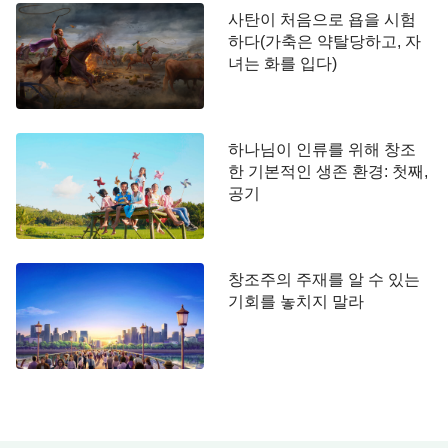
하나님이 과장한 것이 아니라 진짜라는 생각이 들지
사탄이 처음으로 욥을 시험
않았느냐? 그를 대하는 하나님의 태도는 다른 사람
하다(가축은 약탈당하고, 자
을 대하는 것과 다르지 않았다. 그에게 나타나지 않
녀는 화를 입다)
았고, 그에게 말씀하지도 않았다. 하지만 그는 의연
하게 자신의 순전함과 정직함을 지키며, 하나님의 주
재를 믿었다. 또한, 하나님께 죄지을까 두려워 항상
하나님이 인류를 위해 창조
한 기본적인 생존 환경: 첫째,
번제를 드리고, 늘 하나님 앞에 나아가 기도하였다.
공기
하나님을 본 적이 없음에도 하나님을 경외했다는 이
사실에서 욥이 얼마나 긍정적인 것을 좋아했는지, 얼
마나 믿음이 확고하고 실제적이었는지를 알 수 있다.
창조주의 주재를 알 수 있는
욥은 하나님이 보이지 않는다 해서 하나님의 존재를
기회를 놓치지 말라
부인한 적이 없고, 하나님을 본 적이 없다는 이유로
믿음을 잃거나 하나님을 버린 적도 없다. 그는 만물
을 주재하는 하나님의 숨겨진 사역 가운데서 하나님
의 존재를 체험했으며, 하나님의 주재와 능력을 느꼈
다. 그는 하나님이 보이지 않는다는 이유로 정직한