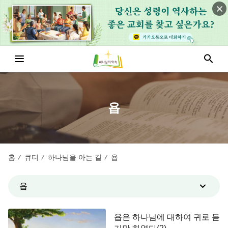
욥
홈
큐티
하나님을 아는 길
욥
/
/
/
욥
욥은 하나님에 대하여 귀로 듣