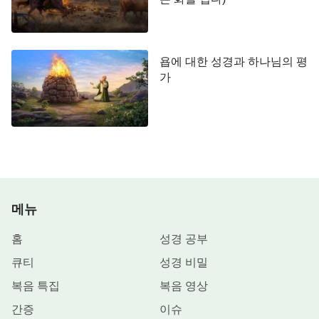
욥에 대한 성경과 하나님의 평
가
메뉴
홈
성경 공부
큐티
성경 비밀
복음 특집
복음 영상
간증
이슈