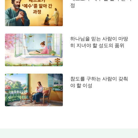
정
않았겠느냐? 구약에는 그런 단어가 전혀 없는데도
너는 왜 예수를 믿었느냐? 설마 예수를 보기라도 했
단 말이냐? 아니면 계시라도 받은 것이냐? 하나님이
너를 그 정도로 은혜롭게 대해 주었단 말이냐? 너에
하나님을 믿는 사람이 마땅
게 그렇게 큰 축복을 내렸단 말이냐? 너는 무엇을 근
히 지녀야 할 성도의 품위
거로 예수를 믿게 되었느냐? 그럼 오늘날의 성육신
은 왜 믿지 못하느냐? 어째서 너는 자신이 하나님의
계시를 받지 못했으니 하나님이 성육신했을 리 없다
고 말하느냐? 하나님이 사역할 때 반드시 사람에게
참도를 구하는 사람이 갖춰
먼저 알려야 하느냐? 반드시 사람의 동의를 거쳐야
야 할 이성
하느냐? 이사야는 한 남자 아기가 구유에 강생하리
라고 말했을 뿐, 마리아를 통해 예수가 태어난다는
예언은 하지 않았다. 너는 도대체 무엇을 근거로 마
리아에게서 태어난 예수를 믿게 된 것이냐? 아무 생
각 없이 믿은 것은 아니겠지? 하나님의 이름이 바뀌
지 않는다고 말하는 사람이 있다. 그렇다면 어째서