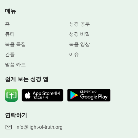
까지나 변함없이 예수로 불릴 것이라고 장담할 수 있
메뉴
느냐? ‘예수’라는 이름이 율법시대도 끝내고 마지막
시대도 끝내는 이름이라고 장담할 수 있느냐? 예수
홈
성경 공부
의 은혜가 시대를 끝낼 수 있다고 그 누가 말할 수 있
큐티
성경 비밀
겠느냐? 지금 네가 이런 진리를 분명하게 인식하지
복음 특집
복음 영상
못한다면 복음을 전할 수 없는 것은 물론, 너 자신마
간증
이슈
저 서지 못할 것이다. 반면, 앞으로 네가 종교인들이
말씀 카드
직면한 문제들을 모두 해결하고 그들의 그릇된 논리
도 전부 반박할 수 있다면, 이는 네가 이 단계의 사역
쉽게 보는 성경 앱
을 완전히 확신했으며 조금의 의심도 없다는 것을 의
미한다. 네가 그들의 그릇된 논리를 반박하지 못한다
면 그들은 너를 모함하고 비방할 것이다. 그것은 수
치스러운 일이 아니겠느냐?
연락하기
지난날, 유대인들은 모두 구약 성경을 보았으므로
info@light-of-truth.org
한 남자 아기가 구유에 강생하리라는 이사야의 예언