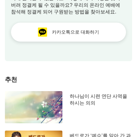
버려 정결케 될 수 있을까요? 우리의 온라인 예배에
는데 내 사역과 내 말의 끊임없는 변화는 받아들이지
참석해 정결케 되어 구원받는 방법을 찾아보세요.
못하겠단 말이냐? 반드시 사람에게 제한받아야 한단
말이냐? 그것은 억지가 아니겠느냐?
카카오톡으로 대화하기
부활한 예수는 제자들에게 나타나 “내가 내 아버지
의 약속하신 것을 너희에게 보내리니 너희는 위로부
터 능력을 입히울 때까지 이 성에 유하라”라고 했다.
너는 이 말의 의미를 알고 있느냐? 지금 너는 그의 능
력을 입었느냐? 능력이란 무엇인지 깨달았느냐? 예
추천
수는 말세에 사람에게 진리의 성령을 보낼 것이라고
하였는데, 지금이 바로 말세이다. 너는 진리의 성령
하나님이 시련 연단 사역을
이 어떻게 말씀하는지, 어디에 나타나 사역하는지 아
하시는 의의
느냐? 그 당시 선지자 이사야의 예언에는 ‘한 남자 아
기가 강생할 것이요 그 이름은 임마누엘이라 하리
라’고만 했지 신약시대에 ‘
예수
’라는 이가 강생할 것
이라는 말은 없었다. 왜 ‘예수’라는 이름을 언급하지
베드로가 ‘예수’를 알아 간 과