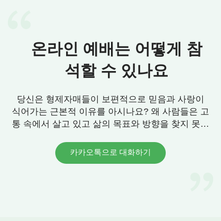
여호와의 이름이 예수로 바뀌었겠느냐? 메시야가 올
것이라고 했는데 어째서 예수라는 이름을 가진 이가
왔겠느냐? 하나님의 이름이 왜 바뀌게 되었느냐? 이
온라인 예배는 어떻게 참
는 이미 했던 사역이 아니냐? 그런데 하나님이 오늘
날 새로운 사역을 하면 안 된단 말이냐? 과거의 사역
석할 수 있나요
도 바뀌었다. 여호와의 사역은 예수가 이어 갔건만,
예수의 사역은 또 다른 사역으로 이어질 수 없겠느
당신은 형제자매들이 보편적으로 믿음과 사랑이
냐? 여호와의 이름이 예수로 바뀔 수 있으면 예수의
식어가는 근본적 이유를 아시나요? 왜 사람들은 고
이름도 바뀔 수 있지 않겠느냐? 이것은 놀라운 일이
통 속에서 살고 있고 삶의 목표와 방향을 찾지 못할
아니다. 다만 사람의 머리가 너무 단순한 탓에 그렇
까요? 우리에게 그 답이 있습니다. 연락 주세요.
게 느낄 뿐이다. 하나님은 어디까지나 하나님이다.
카카오톡으로 대화하기
그의 사역이 어떻게 변하든, 그의 이름이 어떻게 변
하든, 그의 성품과 지혜는 영원히 변치 않는다. 하나
님은 반드시 예수라는 이름으로 불려야 된다고 생각
한다면, 네 식견이 너무 부족한 것이다. 너는 예수라
는 이름이 영원한 하나님의 이름이며 하나님은 언제