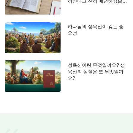
하나님이 하신 말씀과 같습니다.
『타락한 사람에
하신다고 친히 예언하셨습니
다
게는 정확한 말씀과 명확한 추구 목표, 볼 수 있고 만
질 수 있는 사역만이 가장 가치 있는 사역이다. 현실
적으로 사역하고 제때에 인도해야만 사람의 기호에
하나님의 성육신이 갖는 중
요성
맞고, 실제적인 사역만이 사람을 부패하고 타락한 성
품에서 구원해 낼 수 있다. 이런 것들은 성육신한 하
나님만이 할 수 있고, 성육신한 하나님만이 사람을
부패하고 타락한 옛 성품에서 구원해 낼 수 있다.』
성육신이란 무엇일까요? 성
육신의 실질은 또 무엇일까
지금은 말세의 때입니다. 인류는 사탄에 의해 심히
요?
타락되어 모두 사회의 사악한 조류를 따르고 있습니
다. 사람과 사람 사이의 관계도 돈과 이익을 바탕으
로 세워졌고 양심과 이성은 일찌감치 잃어버렸습니
다. 주님을 오래 믿은 사람도 예외가 아니어서, 행동
이나 품성에서 모두 스스로의 뜻에 따릅니다. 자신의
명리와 지위를 위해 서로를 공격하고 상대를 깎아 내
립니다. 교만하고 경건하지 않으며 죄를 짓고 죄를