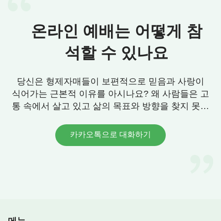
자백하는 삶을 살고 있습니다. 율법시대 사람들이 짓
던 죄보다 더욱 심각하고 더욱 사악하며 부패해졌습
온라인 예배는 어떻게 참
니다. 성경에 기록된 것과 같습니다. “사람들은 자기
석할 수 있나요
를 사랑하며 돈을 사랑하며 자긍하며 교만하며 훼방
하며 부모를 거역하며 감사치 아니하며 거룩하지 아
당신은 형제자매들이 보편적으로 믿음과 사랑이
니하며 무정하며 원통함을 풀지 아니하며 참소하며
식어가는 근본적 이유를 아시나요? 왜 사람들은 고
절제하지 못하며 사나우며 선한 것을 좋아 아니하며
통 속에서 살고 있고 삶의 목표와 방향을 찾지 못할
배반하여 팔며 조급하며 자고하며 쾌락을 사랑하기
까요? 우리에게 그 답이 있습니다. 연락 주세요.
를 하나님 사랑하는 것보다 더하며”
(디모데후서 3:2~4)
카카오톡으로 대화하기
만약 말세 하나님이 영으로 사역을 하시고 시대를 끝
낸다면 타락한 인류는 아무도 구원받을 수 없습니다.
다만 하나님에 의해 죽임을 당하고, 정죄를 당해 징
벌을 받으며 멸망의 길로 접어들게 될 것입니다. 이
런 상황은 하나님이 인류를 창조했을 때의 처음 의도
와는 전혀 다른 것입니다. 하나님의 경영 계획은 인
류를 구원하는 것이며, 구원을 받고 정결케 된 인류
메뉴