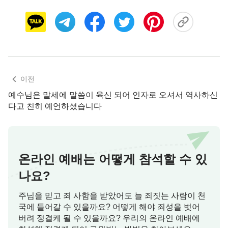
고, 하나님의 사역을 알 수 있었습니다. 하나님을 믿
으면서 명확한 목표와 방향 및 정확한 실행의 길이
생겼습니다. 예를 들면, 우리는 예수님의 말씀을 통
해 어떠한 사람이 천국에 들어갈 수 있으며, 사람을
용서할 때 일흔 번씩 일곱 번이라도 용서하고, 이웃
을 내 몸같이 사랑하며, 남을 포용하고 인내하는 사
이전
람이어야 한다는 것을 알 수 있습니다. 우리가 실제
예수님은 말세에 말씀이 육신 되어 인자로 오셔서 역사하신
로 성육신하신 하나님의 말씀과 사역을 통해서 하나
다고 친히 예언하셨습니다
님은 인류를 사랑하시고 긍휼히 여기셔서 사람의 나
약함을 아시고 죄인에게 회개할 기회를 주셨다는 것
을 알 수 있습니다.
하나님
앞에 나와서 진심으로 회
온라인 예배는 어떻게 참석할 수 있
개하고 죄를 자백한다면 제사를 드리지 않아도 하나
나요?
님의 용서와 사함을 받을 수 있었습니다. 인류는 더
이상 범죄하고 속죄제를 드리지 않아 율법에 의해 죽
주님을 믿고 죄 사함을 받았어도 늘 죄짓는 사람이 천
임당할까 걱정할 필요가 없어졌고, 율법의 속박에서
국에 들어갈 수 있을까요? 어떻게 해야 죄성을 벗어
벗어났습니다. 하나님 성육신의 역사로 하나님을 믿
버려 정결케 될 수 있을까요? 우리의 온라인 예배에