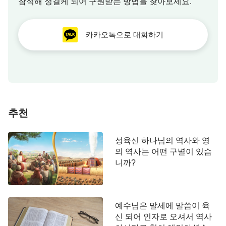
참석해 정결케 되어 구원받는 방법을 찾아보세요.
는 사람의 진실한 믿음과 외식하는 것을 분명히 드러
내 보이셨고, 사람들에게 하나님이 어떤 사람을 기뻐
하시는지 어떤 사람을 미워하시는지를 알게 하셨습
카카오톡으로 대화하기
니다. 예를 들면, 바리새인은 회당에서 으뜸을 차지
하고, 성경을 숙독하며 율법의 규례를 엄격히 지켰습
니다. 그들은 일부러 길게 기도하고 옷가지에도 경문
을 가득 수놓아 입었습니다. 유대 백성들은 바리새인
들이 경건히 하나님을 섬기는 사람이라고 여기고 그
추천
들을 본받아 따르며 하나님을 믿었습니다. 그러나 예
수님은 바리새인의 외식하는 본질과 진상을 꿰뚫어
성육신 하나님의 역사와 영
보시고 여러 번 그들에게 화가 있으리라며 정죄하고
의 역사는 어떤 구별이 있습
저주했습니다. 이로써 하나님을 믿는 사람들이 분별
니까?
할 줄 알게 하셨습니다. 이 모든 것은 하나님 성육신
이셨기에 가능한 것이었고, 영의 사역으로는 절대 이
런 효과를 얻을 수 없습니다.
예수님은 말세에 말씀이 육
신 되어 인자로 오셔서 역사