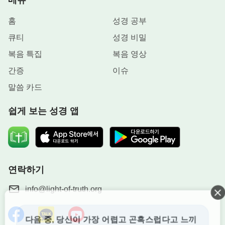
를 새로운 땅으로 인도하시는 것입니다. 그래서 하나
홈
성경 공부
님은 말세에 반드시 다시 성육신으로 오셔서 인류를
큐티
성경 비밀
구원하실 것입니다. 여기에는 하나님의 뜻이 있고,
복음 특집
복음 영상
인류를 구원하시려는 하나님의 애쓰는 마음이 담겨
져 있습니다.
간증
이슈
말씀 카드
성경에서는 이렇게 말하고 있습니다.
“내가 아직
도 너희에게 이를 것이 많으나 지금은 너희가 감당치
쉽게 보는 성경 앱
못하리라 그러하나 진리의 성령이 오시면 그가 너희
를 모든
진리
가운데로 인도하시리니 그가 자의로 말
하지 않고 오직 듣는 것을 말하시며 장래 일을 너희
에게 알리시리라”
,
“번개가 하늘
(요한복음 16:12~13)
연락하기
아래 이편에서 번뜻하여 하늘 아래 저편까지 비췸 같
info@light-of-truth.org
이 인자도 자기 날에 그러하리라”
,
(누가복음 17:24)
“귀 있는 자는 성령이 교회들에게 하시는 말씀을 들
을찌어다”
,
“내 양은 내 음성을 들으며 나
(계시록 3:6)
다음 중, 당신이 가장 어렵고 곤혹스럽다고 느끼