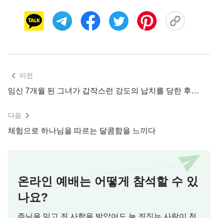
안정하여 그의 앞에 와서 한 순간도 놓치지 말라. 수
시로 배울 공과가 있다. 주위의 환경과 인ㆍ사ㆍ물
(人ㆍ事ㆍ物)은 다 보좌의 허락이 있으니 절대 원망
의 마음이 생겨서는 안 된다. 그렇지 않으면 하나님
이 은혜를 베풀지 않는다. 질병이 임함은 하나님의
사랑이니 그 속에 꼭 하나님의 아름다운 뜻이 있다.
이전
비록 육체가 고통을 좀 받을지라도 사탄의 생각을 갖
임신 7개월 된 그녀가 갑작스런 강도의 납치를 당한 후…
지 말라.』
다음
하나님의 말씀을 통해 그녀는 만사만물은 다
하나
체험으로 하나님을 따르는 달콤함을 느끼다
님
손에 장악되어 있고 자신의 생사 역시 하나님 손
에 달려 있다는 것을 깨닫게 되었습니다. 자신에게
이 병이 온 것도 하나님의 허락하심이고, 마땅히 이
일에서 하나님의 뜻을 아는 것이 자신이 할 일이고
온라인 예배는 어떻게 참석할 수 있
하나님을 더 많이 의지하고 바라보며, 원망의 말을
나요?
하거나 하나님을 오해하지 말아야겠다고 생각했습니
주님을 믿고 죄 사함을 받았어도 늘 죄짓는 사람이 천
다. 이런 것들을 깨닫고 나니 그녀는 심적으로 훨씬