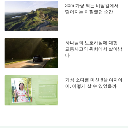
게 되었습니다. 어떤 사람은 너무 고통스러워 자주
30m 가량 되는 비탈길에서
울고 어떤 사람은 장기간의 시달림을 견디기 힘들어
떨어지는 아찔했던 순간
결국 치료 도중에 그만두고 어떤 사람은 항암 치료를
견디지 못해 결국 암세포가 퍼져 죽었다고 했습니다.
그런 말을 들으니 걱정이 되어 ‘나는 체구도 작은 편
인데, 정말로 다른 환자가 말한 것처럼 그렇게 되면
하나님의 보호하심에 대형
과연 버텨낼 수 있을까?’라고 생각했습니다. 순간 그
교통사고의 위험에서 살아남
다
녀의 마음은 걱정과 두려움으로 가득찼습니다.
걱정과 두려움에 떨고 있을 때, 그녀는 욥의 체험
이 생각났습니다. 당시에 욥은 모든 재산과 자녀를
가성 소다를 마신 6살 여자아
이, 어떻게 살 수 있었을까
잃었고 온몸에 악창이 나서 큰 고통과 시련을 받았습
니다. 하지만 욥은 여호와 하나님을 원망하지 않았고
한결같이 하나님에 대한 믿음을 굳게 지켰으며 여호
와의 이름을 찬송했습니다. 그리고 사탄이 욥을 시험
할 때 사탄에게 명하신 하나님의 말씀이 생각났습니
다. 하나님께서 다음과 같이 말씀하셨습니다.
“내가