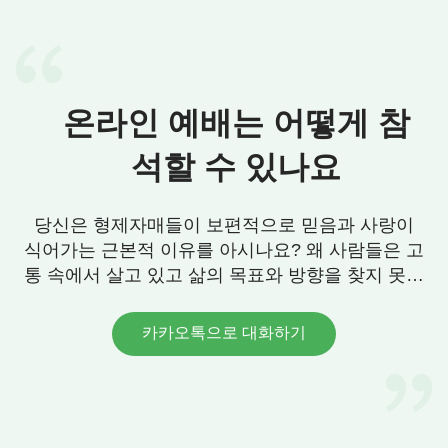
그의 소유물을 다 네 손에 붙이노라 오직 그의 몸에
는 네 손을 대지 말지니라”
하나님께서 사
(욥기 1:12)
탄에게 욥의 생명에는 손을 대지 말라고 명령하자,
사탄은 감히 하나님의 뜻을 어길 수 없었던 것입니
온라인 예배는 어떻게 참
다. 여기에서 우리는 사람의 목숨은 하나님 손에 달
석할 수 있나요
려 있고 하나님께서 모든 것을 주관하신다는 것을 알
수 있습니다. 그녀는 속으로 ‘내 생명은 하나님께서
주셨고 또 하나님의 손에 달려 있어. 죽고 사는 것은
당신은 형제자매들이 보편적으로 믿음과 사랑이
다 하나님께서 결정하실 일이야. 나는 이런 환경에서
식어가는 근본적 이유를 아시나요? 왜 사람들은 고
통 속에서 살고 있고 삶의 목표와 방향을 찾지 못할
욥을 본받아야 해. 나중에 어떤 고통이 다가와도 하
까요? 우리에게 그 답이 있습니다. 연락 주세요.
나님에 대한 믿음을 굳게 지키고 하나님을 원망하면
안되는 거야.’ 이렇게 생각하니 걱정되고 두려웠던
카카오톡으로 대화하기
마음이 훨씬 편안해졌습니다.
이른 아침 병원의 일상은 한가롭지만은 않았습니
다. 로비에는 많은 사람들이 접수를 하기 위해 줄을