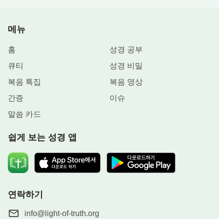
섰고, 조제실에는 약사들이 약을 조제하느라 바쁘게
움직이고 있었습니다. 오전 8시면 그녀가 항암 치료
메뉴
주사를 맞을 시간이었습니다. 암세포 확산을 억제하
홈
성경 공부
는 약물이 몸에 들어가면서 그녀는 자신의 몸이 서서
히 불편해지는 것을 느꼈습니다. 온몸이 시큰거렸고,
큐티
성경 비밀
아프고, 부어올랐으며, 두통도 심했습니다. 항암 치
복음 특집
복음 영상
료가 끝나자 온몸은 마치 바늘로 찌르는 듯 통증이
간증
이슈
심해 잠을 잘 수가 없었고 기운도 아예 없었습니다.
말씀 카드
고통 속에서 그녀는 생각했습니다. ‘이제 시작인데
너무나 고통스럽고 견디기 힘들어. 항암 치료 과정이
쉽게 보는 성경 앱
아직 일곱 번이나 남아 있는데, 어떡하지?’ 치료 과정
이 너무나 고통스로워 그녀는 죽고 싶은 심정이었습
니다. 그래서 쉬지 않고 하나님께 간절히 기도할 수
밖에 없었습니다. ‘하나님, 항암 치료의 고통은 정말
연락하기
이지 견뎌낼 수 없어요. 죽고 싶은 심정입니다. 하나
info@light-of-truth.org
님, 도와주세요. 저에게 믿음을 주시고 이 고통을 이