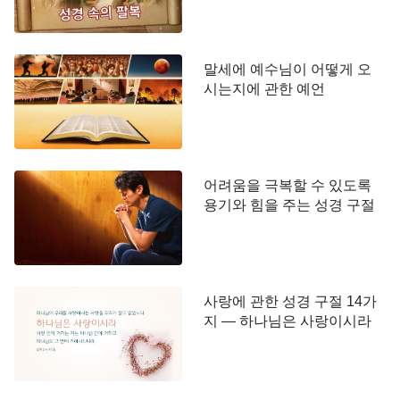
욱 두려워하게 되었다. 네가 이 세상의 자유 국가에
있든, 인권이 없는 국가에 있든 너는 전혀 사람의 운
말세에 예수님이 어떻게 오
명에서 벗어날 수 없다. 네가 통치자이든, 통치를 받
시는지에 관한 예언
는 자이든 너는 인류의 운명, 비밀, 종착지를 탐구하
고자 하는 욕망에서 벗어날 수 없고, 영문도 모를 공
허감을 떨쳐 버릴 수 없다. 사회학자는 인류의 이런
공통 현상을 가리켜 사회 현상이라 말하지만 나서서
어려움을 극복할 수 있도록
이런 문제를 해결할 수 있는 위인은 한 명도 없다. 결
용기와 힘을 주는 성경 구절
국 사람은 사람인 것이다. 하나님의 자리와 하나님의
생명은 어떤 사람도 대신할 수 없다. 인류에게 필요
한 것은 단순히 배불리 먹을 수 있고 모든 사람이 평
등하고 자유로운 공정 사회만이 아니다. 인류는 하나
사랑에 관한 성경 구절 14가
지 — 하나님은 사랑이시라
님의 구원과 생명 공급이 필요하다. 하나님의 생명
공급과 구원을 얻어야만 인류는 필요와 탐구 욕구,
마음의 공허함을 해결할 수 있다.』