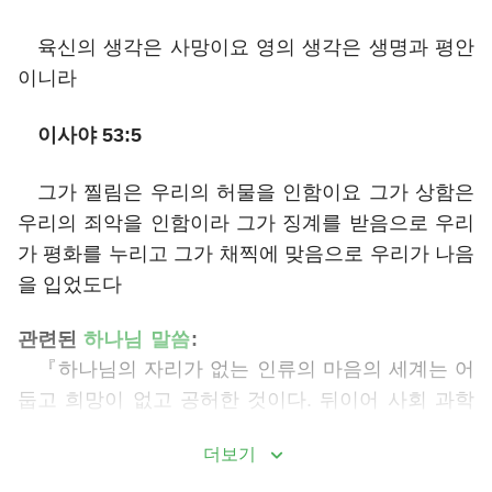
육신의 생각은 사망이요 영의 생각은 생명과 평안
이니라
이사야 53:5
그가 찔림은 우리의 허물을 인함이요 그가 상함은
우리의 죄악을 인함이라 그가 징계를 받음으로 우리
가 평화를 누리고 그가 채찍에 맞음으로 우리가 나음
을 입었도다
관련된
하나님
말씀
:
『하나님의 자리가 없는 인류의 마음의 세계는 어
둡고 희망이 없고 공허한 것이다. 뒤이어 사회 과학
자, 역사학자, 정치가들이 일어나 사회 과학론, 인류
더보기
진화론 등을 발표하여 하나님이 인류를 창조했다는
진리에 어긋나는 관점을 인류의 머리와 마음에 채워