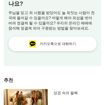
나요?
망을 품고 있다. 하나님의 인도가 없기에 통치자나
사회학자가 아무리 머리를 짜내 인류의 문명을 유지
주님을 믿고 죄 사함을 받았어도 늘 죄짓는 사람이 천
국에 들어갈 수 있을까요? 어떻게 해야 죄성을 벗어
하려 해도 아무 소용없다. 그 누구도 사람의 생명이
버려 정결케 될 수 있을까요? 우리의 온라인 예배에
될 수 없기에 그 누구도 인류의 마음속에 자리 잡은
참석해 정결케 되어 구원받는 방법을 찾아보세요.
공허감을 메우지 못하고, 어떤 사회적 담론도 공허의
질곡에서 사람을 구하지 못한다. 과학, 지식, 자유, 민
카카오톡으로 대화하기
주, 즐김, 안락으로 사람이 얻는 것은 일시적인 위안
일 뿐이다. 인류는 이런 것들이 있어도 불가피하게
계속 죄를 짓고, 사회의 불공평을 원망한다. 또한 이
런 것들이 있어도 탐구하려는 인류의 갈망과 욕망을
멈추게 할 수는 없다. 사람은 하나님이 창조했기에
하나님을 떠날 수 없다. 인류의 무의미한 희생과 탐
추천
구는 갈수록 사람에게 더 많은 고뇌를 안겨 줄 뿐이
다. 그리하여 사람은 불안에 떨며 어떻게 인류의 미
성경 속의 팔복
래와 앞길을 마주해야 할지 모르게 되었다. 심지어
인류는 과학과 지식을 두려워하고, 공허한 느낌은 더