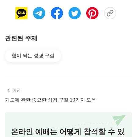
넣었다. 그리하여 하나님의 만유 창조를 믿는 사람은
점점 줄어들었고, 반대로 진화론을 믿는 사람은 점점
늘어났다. 갈수록 많은 사람이 하나님 사역의 기록과
구약시대의 하나님의 말씀을 신화나 전설로 대하기
관련된 주제
시작했다. 사람의 마음속에서 하나님의 존엄과 위대
함은 희미해졌고, 하나님의 존재와 하나님이 만유를
힘이 되는 성경 구절
주재한다는 믿음도 희미해졌다. 인류의 존망, 국가와
민족의 운명은 사람에게 더 이상 중요하지 않게 되었
다. 인류는 먹고 마시고 즐기는 공허한 세상에서 살
고 있다. 하나님이 오늘날 어디에서 사역하는지, 하
이전
나님이 인류의 종착지를 어떻게 주재하고 안배하는
기도에 관한 중요한 성경 구절 10가지 모음
지를 적극적으로 찾는 사람은 극히 드물다. 어느덧
인류의 문명은 이렇게 사람의 기대를 점점 벗어나고
있었다. 이런 세상에서 사는 것보다 차라리 죽은 사
람이 더 행복할 것이라 생각하는 사람도 많고, 예전
온라인 예배는 어떻게 참석할 수 있
에 문명이 발전했던 나라에서 사는 사람조차 이런 원