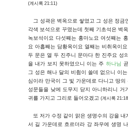
(계시록 21:11)
그 성곽은 벽옥으로 쌓였고 그 성은 정금
각색 보석으로 꾸몄는데 첫째 기초석은 벽
녹보석이요 다섯째는 홍마노요 여섯째는 
요 아홉째는 담황옥이요 열째는 비취옥이요 
두 문은 열 두 진주니 문마다 한 진주요 성
을 내가 보지 못하였으니 이는 주
하나님
곧
그 성은 해나 달의 비췸이 쓸데 없으니 이는
심이라 만국이 그 빛 가운데로 다니고 땅의
성문들을 낮에 도무지 닫지 아니하리니 거
귀를 가지고 그리로 들어오겠고
(계시록 21:18
또 저가 수정 같이 맑은 생명수의 강을 내
서 길 가운데로 흐르더라 강 좌우에 생명 