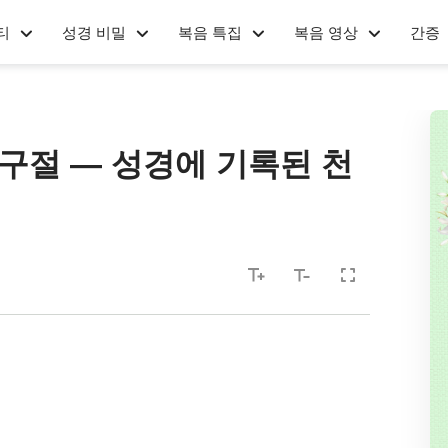
티
성경 비밀
복음 특집
복음 영상
간증
구절 — 성경에 기록된 천