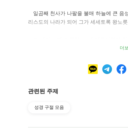
일곱째 천사가 나팔을 불매 하늘에 큰 음성
리스도의 나라가 되어 그가 세세토록 왕노
또 내가 보매 거룩한 성 새 예루살렘이 
이 신부가 남편을 위하여 단장한 것 같더라 
더
라 하나님의 장막이 사람들과 함께 있으매
님의 백성이 되고 하나님은 친히 저희와 함
관련된 하나님 말씀:
『정복 사역이 끝나면 인류는 아름다운 세
관련된 주제
지만 지금의 삶과는 크게 다를 것이다. 그 
인류가 땅에서 맞이하는 새로운 시작이다. 
성경 구절 모음
다른 새롭고 아름다운 경지로 들어갔음을 
기 시작했음을 뜻하는 것이다. 이토록 아름