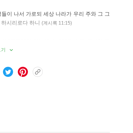
들이 나서 가로되 세상 나라가 우리 주와 그 그
릇 하시리로다 하니
(계시록 11:15)
하나님께로부터 하늘에서 내려오니 그 예비한 것
내가 들으니 보좌에서 큰 음성이 나서 가로되 보
보기
 하나님이 저희와 함께 거하시리니 저희는 하나
께 계셔서
(계시록 21:2~3)
계로 이끌려 갈 것이다. 물론 여전히 땅에서 살
삶은 인류 전체가 정복된 후에 있게 되는 삶이자
인류가 그런 삶을 살 수 있다는 것은 인류가 또
뜻하는 것이자 하나님과 사람이 땅에서 함께 살
다운 삶의 전제는 사람이 모두 정결케 되고 정복