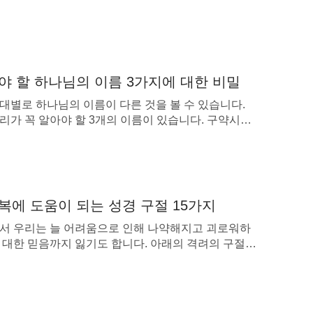
가 돌이켜 어린 아이들과 같이 되지 아니하면
8:3)
하고 정절이 있는 자라 어린 양이 어디로 인도
야 할 하나님의 이름 3가지에 대한 비밀
 받아 처음 익은 열매로 하나님과 어린 양에게
대별로 하나님의 이름이 다른 것을 볼 수 있습니다.
리가 꼭 알아야 할 3개의 이름이 있습니다. 구약시대
와', 신약시대의 ‘예수', 그리고 계시록 예언에 나오는 하
세의 새 이름이 있습니다. 이러한 이름은 어떤 의미를
이는 저희가 생명 나무에 나아가며 문들을 통하
을까요? 하나님은 왜 시대에 따라 다른 이름을 취하
 말세의 하나님의 이름은 무엇일까요? 이와 관련된
록 22:14)
련 글을 통해 하나님의 이름에 […]
복에 도움이 되는 성경 구절 15가지
서 우리는 늘 어려움으로 인해 나약해지고 괴로워하
 대한 믿음까지 잃기도 합니다. 아래의 격려의 구절을
을 정결케 하는 것으로서, 정결케 할수록 하나
시오. 역경 속에서 하나님을 의지하는 법을 가르쳐 줄
 더러운 성분과 거역하고 대적하는 성분과 육체에
고난의 의미를 깨닫고 하나님께서 주시는 믿음과 힘을
 하나님이 기뻐하는 자(거룩한 자)가 된다. 네가
것입니다. ❑ 역경 속에서 하나님을 의지하자 우리는 삶
경이 닥치면 어떻게 딛고 일어서야 할지 모를 때가 많
그때는 천년하나님나라에 있게 된다.』