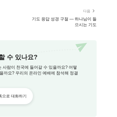
러므로 정복 사역은 인류가 아름다운 종착지에 들
다음
이다. 인류에게 그런 삶이 있게 되는데, 그것은
기도 응답 성경 구절 — 하나님이 들
삶이며, 사람이 동경하는 삶이자 유사 이래 사람
으시는 기도
천년 경영 사역의 최종적인 효과이고, 인류가 가장
이기도 하다.』
는가
할 수 있나요?
들어갈 것이 아니요 다만 하늘에 계신 내 아버지
는 사람이 천국에 들어갈 수 있을까요? 어떻
있을까요? 우리의 온라인 예배에 참석해 정결
 7:21)
저희 것임이요
(마태복음 5:3)
톡으로 대화하기
니 천국이 저희 것임이라
(마태복음 5:10)