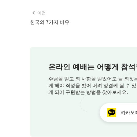
된 후에 창조주 앞에 복종하는 것이다. 그
이전
어가기 전에 하는 마지막 단계의 사역인 것
천국의 7가지 비유
훗날 땅에 있을 삶이고 땅의 가장 아름다운 
이 한 번도 누리지 못한 삶이다. 이것은 6
바라는 것이자 하나님이 사람에게 약속한 것
❑ 어떤 사람이 천국에 갈 수 있
온라인 예배는 어떻게 참석
나더러 주여 주여 하는 자마다 천국에 다 
주님을 믿고 죄 사함을 받았어도 늘 죄짓
게 해야 죄성을 벗어 버려 정결케 될 수 
의 뜻대로 행하는 자라야 들어가리라
(마태복음
케 되어 구원받는 방법을 찾아보세요.
심령이 가난한 자는 복이 있나니 천국이 
카카오
의를 위하여 핍박을 받은 자는 복이 있나