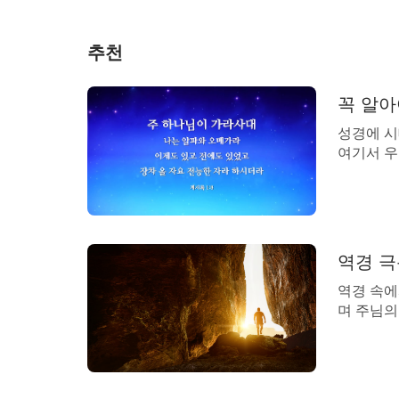
가라사대 진실로 너희에게 이르노니 너희
결단코 천국에 들어가지 못하리라
(마태복음 1
추천
이 사람들은 여자로 더불어 더럽히지 아니
꼭 알아
하든지 따라가는 자며 사람 가운데서 구속을
성경에 시
여기서 우
속한 자들이니
(계시록 14:4)
의 ‘여호
나님의 말
그 두루마기를 빠는 자들은 복이 있으니 
지니고 있
셨을까요?
여 성에 들어갈 권세를 얻으려 함이로다
(계시
구절과 관
역경 극
관련된 하나님 말씀:
역경 속에
며 주님의
『하나님이 사람을 온전케 하는 것은 사람
읽어 보십
님에 의해 더욱 온전케 된다. 너의 내면의
것이며, 
속한 것 모두가 제거되고 정결케 될 때, 너는
얻게 될 
속에서 역
하나님께 온전케 되어 거룩한 자가 될 때, 