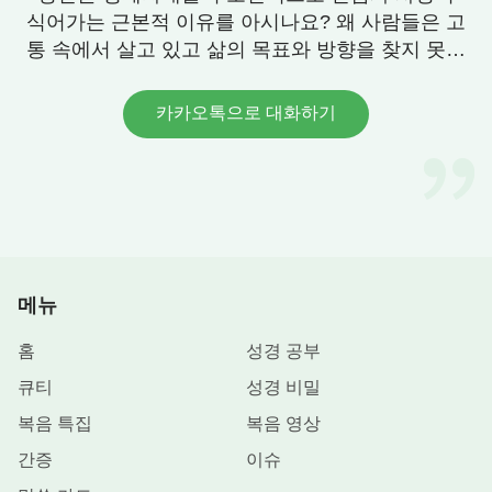
관념을 내려놓고, 하나님의 오늘날 역사에 순종할 수
식어가는 근본적 이유를 아시나요? 왜 사람들은 고
있기 때문이다. 오늘날의 최신 사역을 받아들이는 사
통 속에서 살고 있고 삶의 목표와 방향을 찾지 못할
까요? 우리에게 그 답이 있습니다. 연락 주세요.
람들은 하나님이 만세 전에 예정한, 가장 복된 사람
들이다. 너희는 직접 하나님의 음성을 들었고, 하나
카카오톡으로 대화하기
님의 현현을 보았으므로 천상천하, 만세와 만대에 너
희보다 복된 자는 없다고 하는 것이다.
』
<하나님의 최신 사역을 알고 하나님의 발걸음을 따라가야
한다> 중에서
『
사람은 하나님을 믿는 이상 단계마다 하나님의
메뉴
발자취를 바짝 따라야 하고, ‘어린양이 어디로 가든
홈
성경 공부
지 따라가는 자’가 되어야 한다. 이런 사람이라야 진
정으로 참도를 찾고 구하는 사람이고, 성령의 역사를
큐티
성경 비밀
아는 사람이다. 글귀나 이치만을 고집스레 지키는 자
복음 특집
복음 영상
는 모두 성령의 역사에 의해 도태될 자이다. 하나님
간증
이슈
이 시기마다 새 사역을 전개하므로 시기마다 사람들