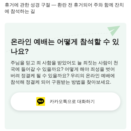
휴거에 관한 성경 구절 — 환란 전 휴거되어 주와 함께 잔치
<하나님의 나타남으로 새 시대가 열렸다> 중에서
에 참석하는 길
『
성령의 사역은 하루하루 새로워지고 갈수록 더
높은 단계로 나아간다. 내일의 깨우침은 오늘보다 더
높고 한 걸음씩 계단을 오르듯 더 높은 곳을 향해 나
온라인 예배는 어떻게 참석할 수 있
아간다. 하나님은 이런 사역을 통해 사람을 온전케
나요?
한다. 사람이 따라가지 못하면 언제라도 도태될 것이
고, 순종하는 마음을 가지지 못하면 끝까지 따라갈
주님을 믿고 죄 사함을 받았어도 늘 죄짓는 사람이 천
국에 들어갈 수 있을까요? 어떻게 해야 죄성을 벗어
수 없다. 낡은 시대는 지나가고 지금은 새로운 시대
버려 정결케 될 수 있을까요? 우리의 온라인 예배에
다. 새 시대에는 새 사역을 한다. 특히 사람을 온전케
참석해 정결케 되어 구원받는 방법을 찾아보세요.
하는 마지막 시대에 하나님은 더 새로운 사역을 더
빠르게 하려고 한다. 그러므로 순종하는 마음을 가지
카카오톡으로 대화하기
지 못한 사람은 하나님의 발자취를 따라가기가 어렵
다. 하나님은 규례를 지키지 않으며 어느 단계의 사
역도 영원불변한 사역으로 여기지 않고 언제나 더 새
롭고 더 높은 사역을 한다. 그의 사역은 갈수록 더 실