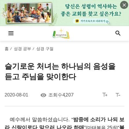
홈
성경 공부
성경 구절
/
/
슬기로운 처녀는 하나님의 음성을
듣고 주님을 맞이한다
4,207
2020-08-01
조회수
예수께서 말씀하셨습니다. “
밤중에 소리가 나되 보
라 신랑이로다 맞으러 나오라 하매
”
“
볼
(마태복음 25:6)