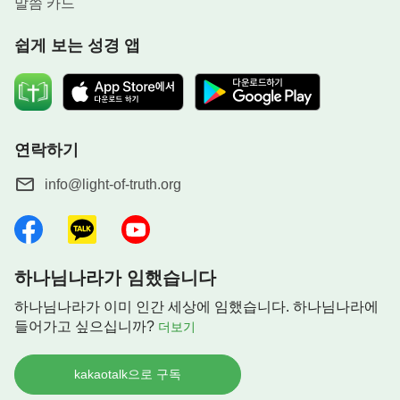
말씀 카드
에게는 새로운 시작이 생기는 것이다. 사람이 단지
“여호와는 하나님이다” 혹은 “예수는 그리스도이
쉽게 보는 성경 앱
다”라는 어느 한 시대에 적합한 이런 진리만 지킨다
면, 사람은 영원히 성령의 역사를 따라갈 수도, 얻을
수도 없다. 하나님이 어떻게 사역하든지 아무런 의심
도 없이 바짝 따라간다면, 사람이 어찌 성령에 의해
연락하기
도태될 수 있겠느냐? 하나님이 어떻게 하든지 성령
info@light-of-truth.org
의 역사임을 확신하고, 아무런 걱정 없이 성령의 역
사에 협력하여 하나님의 요구대로 한다면, 사람이 어
찌 징벌받을 수 있겠느냐?
』
다음 중, 당신이 가장 어렵고 곤혹스럽다고 느끼
고 기도하고 있는 문제는 무엇인가요?
<하나님의 사역과 사람의 실행> 중에서
하나님나라가 임했습니다
A. 직장에서 겪는 어려움
하나님나라가 이미 인간 세상에 임했습니다. 하나님나라에
B. 인간관계 크고 작은 어려움
『
하나님은 온 인류의 하나님이다. 그는 어떤 국가
들어가고 싶으십니까?
더보기
C. 가족의 역할 및 불화로 인한 어려움
나 민족의 사유 재산이 된 적이 없으며, 어떠한 형식
D. 진로문제와 배우자를 찾는 문제
이나 국가, 민족에도 얽매이지 않고 그가 계획한 사
kakaotalk으로 구독
역을 한다. 어쩌면 그 형식은 네가 한 번도 상상해 본