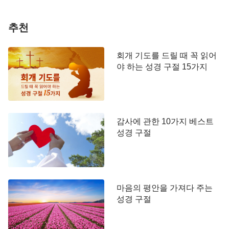
제적이고, 사역을 할수록 점점 더 사람의 실제적인
요구에 부합하게 된다. 사람은 이런 사역을 체험해야
추천
만 최종적인 성품 변화에 이를 수 있다. 사람들이 생
명에 대해 갈수록 높은 인식을 갖게 되므로 하나님이
회개 기도를 드릴 때 꼭 읽어
행하는 사역 또한 점점 높아진다. 그래야만 사람이
야 하는 성경 구절 15가지
온전케 되어 하나님께 합당하게 쓰임 받을 수 있다.
하나님의 이러한 사역은 한편으로는 사람의 관념을
깨서 바로잡기 위한 것이고, 다른 한편으로는 사람을
감사에 관한 10가지 베스트
더 높고 더 실제적인 경지로 인도하고 하나님을 믿음
성경 구절
에 있어서 가장 높은 영역에 진입하게 함으로써 최종
적으로 하나님의 뜻을 이루기 위한 것이다. 본성이
패역하고 고의로 대적하는 사람들은 빠르고 거센 이
단계 사역에 의해 모두 도태될 것이고, 순종하는 마
마음의 평안을 가져다 주는
음으로 기꺼이 자신을 ‘낮추려는’ 사람만이 이 길을
성경 구절
끝까지 갈 수 있다. 이러한 사역에서 너희는 모두 순
종하기를 배우고 관념을 내려놓는 법을 배워야 하며