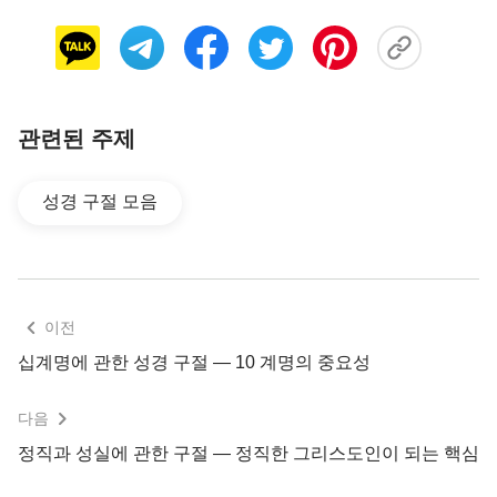
신이 기회를 틈타 더 침입하게 된다. 그런 지경에 이
르게 된다면, 너희들의 충성심은 조금도 실제적이지
않고 전부 허튼소리가 될 것이다. 또한 너희의 ‘의
지’도 더러운 귀신에게 삼켜져 ‘패역’이 되고 사탄의
‘간계’가 되어 나의 사역을 방해할 것인데, 그로 인해
관련된 주제
언제 어디서나 나에게 죽임을 당할 것이다.』
성경 구절 모음
이전
십계명에 관한 성경 구절 ― 10 계명의 중요성
다음
정직과 성실에 관한 구절 — 정직한 그리스도인이 되는 핵심