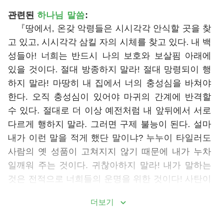
관련된
하나님
말씀
:
『땅에서, 온갖 악령들은 시시각각 안식할 곳을 찾
고 있고, 시시각각 삼킬 자의 시체를 찾고 있다. 내 백
성들아! 너희는 반드시 나의 보호와 보살핌 아래에
있을 것이다. 절대 방종하지 말라! 절대 망령되이 행
하지 말라! 마땅히 내 집에서 너의 충성심을 바쳐야
한다. 오직 충성심이 있어야 마귀의 간계에 반격할
수 있다. 절대로 더 이상 예전처럼 내 앞뒤에서 서로
다르게 행하지 말라. 그러면 구제 불능이 된다. 설마
내가 이런 말을 적게 했단 말이냐? 누누이 타일러도
사람의 옛 성품이 고쳐지지 않기 때문에 내가 누차
일깨워 주는 것이다. 귀찮아하지 말라! 내가 말하는
것은 전적으로 너희들의 운명을 위한 것이다! 사탄이
원하는 곳은 불결하고 더러운 곳이다. 구제 불능이
더보기
될수록, 절제함이 없이 방종할수록, 온갖 더러운 귀