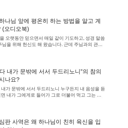
하나님 앞에 평온히 하는 방법을 알고 계
 (오디오북)
을 오랫동안 믿으면서 매일 같이 기도하고, 성경 말씀
 주님을 위해 헌신도 해 왔습니다. 근데 주님과의 관계
 느껴졌었어요. 기도하거나 성경을 볼 때는 종종 딴생
고 생활 속의 자질구레한 일들에 방해를 받아서 정말
님 앞에 평온히 하기란 쉽지 않았거든요. 그래서 몇
 주님의 말씀에 대해서 별로 깨닫지도 못하고 영적인
다 내가 문밖에 서서 두드리노니”의 참의
 […]
시나요?
 내가 문밖에 서서 두드리노니 누구든지 내 음성을 듣
열면 내가 그에게로 들어가 그로 더불어 먹고 그는 나
먹으리”(계 3:20) 이 예언은 주의 재림에 관한 것으로,
주님은 우리의 문을 두드리신다는 것을 알 수 있습니
게 두드릴까요? 또 우리는 어떻게 해야 주님을 맞이할
요? 함께 알아보겠습니다. 돌아오신 주님은 어떻게
심판 사역은 왜 하나님이 친히 육신을 입
리시는가 돌아오신 […]