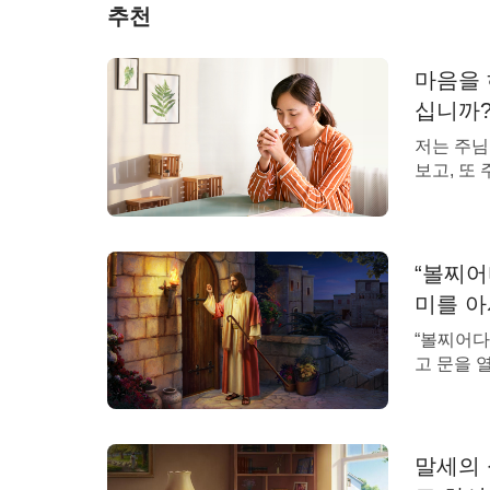
추천
마음을 
십니까?
저는 주님
보고, 또
가 멀게만
각에 빠지
마음을 주
년 동안은
“볼찌어
생명도 크게
미를 아
“볼찌어다
고 문을 
로 더불어 
돌아오신 
다. 어떻
수 있을까
말세의 
문을 두드