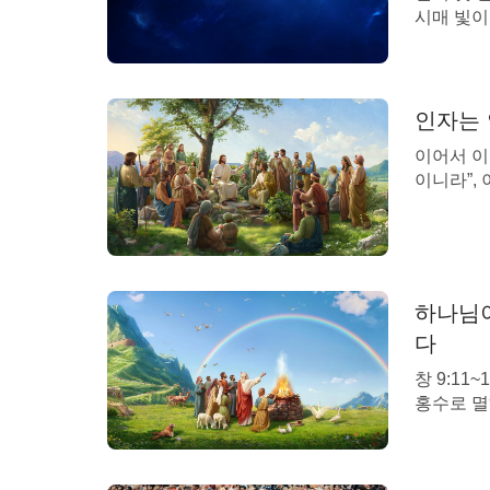
시매 빛이
이 빛과 
라 칭하시
라”(창 1
면서 행한
인자는 
있었던 첫
이어서 이
이니라”,
의 실제적
서 우러나
씀을 어떻
를 이해할
는 […]
하나님이
다
창 9:1
홍수로 멸
니하리라 
하는 모든
라 내가 