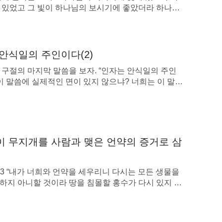
 있었고 그 빛이 하나님의 보시기에 좋았더라 하나님
어두움을 나누사 빛을 낮이라 칭하시고 어두움을 밤이
니라 저녁이 되며 아침이 되니 이는 첫째 날이니
:3~5). 이 단락에는 하나님이 세상을 창조하기 시작하
 첫 번째 일이자 하나님이 보낸, 저녁이 있고 아침이
안식일의 주인이다(2)
 번째 하루가 기록되어 […]
 구절의 마지막 말씀을 보자. “인자는 안식일의 주인
 이 말씀에 실제적인 면이 있지 않으냐? 너희는 이 말씀
인 면을 볼 수 있느냐? 하나님의 모든 말씀은 마음에
온 것이다. 그가 왜 이 말씀을 했겠느냐? 너희는 이 말
게 이해하느냐? 지금 너희는 어쩌면 이 말씀의 함의
 수도 있겠지만, 그 당시에는 이 말씀을 이해할 수 있
 무지개를 사람과 맺은 언약의 증거로 삼
1~13 “내가 너희와 언약을 세우리니 다시는 모든 생물을
하지 아니할 것이라 땅을 침몰할 홍수가 다시 있지 아
하나님이 가라사대 내가 나와 너희와 및 너희와 함께
 생물 사이에 영세까지 세우는 언약의 증거는 이것이
내 무지개를 구름 속에 두었나니 이것이 나의 세상과의