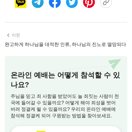
하나님의 눈에 그 성안 사람들의 죄악과 사악함이 이
미 멸해야만 할 정도까지 이르렀음을 알 수 있다. 하
나님은 의인이 50명 있어도 성을 멸하지 않겠다고 했
는데, 그 말씀은 무슨 뜻이겠느냐? 그러한 숫자는 하
이전
나님께 있어 중요하지 않다는 뜻이다. 중요한 것은
완고하게 하나님을 대적한 인류, 하나님의 진노로 멸망되다
거기에 하나님이 원하는 의인이 있는가 하는 것이었
다. 그 성에 의인이 한 명밖에 없더라도, 하나님은 성
을 멸할 때 그 의인이 피해를 보는 일은 없게 할 생각
이었다. 즉, 하나님이 그 성을 멸하고자 했든 안 했든,
온라인 예배는 어떻게 참석할 수 있
그 성에 의인이 몇 명 있었든, 그 죄악의 성은 하나님
나요?
이 보기에 저주받을 곳이었고, 마땅히 멸망되어 하나
님 눈앞에서 사라져야 할 대상이었던 것이다. 하지만
주님을 믿고 죄 사함을 받았어도 늘 죄짓는 사람이 천
국에 들어갈 수 있을까요? 어떻게 해야 죄성을 벗어
의인은 마땅히 살아남아야만 했다. 시대와 인류의 발
버려 정결케 될 수 있을까요? 우리의 온라인 예배에
전 정도를 막론하고 하나님의 이러한 태도에는 변함
참석해 정결케 되어 구원받는 방법을 찾아보세요.
이 없다. 그는 사악한 것을 증오하며, 그의 눈에 보이
는 의인을 보살핀다. 하나님의 이 명확한 태도가 바