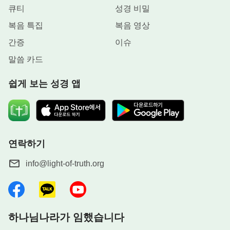
러저러한 일을 행하라고 간단하게 지시한 것에 불과
큐티
성경 비밀
했다. 그것이 전부였다. 하나님은 계획에 따라 그의
복음 특집
복음 영상
사역을 하고 있었다. 그때는 여러 조건들이 아직 갖
간증
이슈
춰지지 않았고, 시기도 아직 무르익지 않아 인류가
말씀 카드
하나님의 도를 받아들이기 힘들었기에 하나님은 그
의 도를 선포하지 않은 것이다. 여기서 하나님이 말
쉽게 보는 성경 앱
씀한 ‘의인’은 30명이든 20명이든, 하나님이 보기엔
다 하나님의 종이었다. 하나님의 사자가 종에게 임했
을 때 그 종은 나아가 영접할 수 있었고, 그의 지시를
따르며, 그의 말대로 행할 수 있었다. 이것이 바로 하
연락하기
나님 눈의 종이 된 자가 행하고 달성해야 할 것이었
info@light-of-truth.org
다. 하나님이 사람을 칭하는 데는 기준이 있다. 그들
을 ‘종’이라 칭한 이유는 그들이 결코 지금의 너희처
럼 많은 도를 들어 하나님이 무엇을 하려고 하는지
다음 중, 당신이 가장 어렵고 곤혹스럽다고 느끼
알고, 하나님의 뜻을 어느 정도 이해하며, 하나님의
고 기도하고 있는 문제는 무엇인가요?
하나님나라가 임했습니다
A. 직장에서 겪는 어려움
경륜을 깨달았기 때문이 아니다. 그들이 정직한 인성