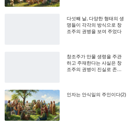
다섯째 날, 다양한 형태의 생
명들이 각각의 방식으로 창
조주의 권병을 보여 주었다
이런 것뿐 아니라 하나님은 사람에게 채소도 예비
해 주었다! 쌀음식을 먹을 때, 밥만 먹는다면 영양이
부족할 수 있다. 밥에 2가지 정도의 요리나 샐러드를
창조주가 만물 생령을 주관
하고 주재한다는 사실은 창
곁들여 먹는다면 비타민과 각종 미량 원소나 영양소
조주의 권병이 진실로 존재
등이 채소에 들어 있기 때문에 인체에 필요한 요소들
함을 말해 주고 있다
을 정상적으로 보충할 수 있다. 밥을 먹지 않을 때는
과일을 먹을 수도 있다. 사람은 수분이 필요할 때도
인자는 안식일의 주인이다(2)
있고 다른 영양소가 필요할 때도 있으며 또 색다른
맛을 원할 때도 있다. 이럴 때 채소나 과일을 먹으면
된다. 동서남북의 지역은 토양과 기후가 다르기 때문
에 채소와 과일의 종류도 다르다. 남방은 날씨가 덥
기에 대부분의 채소나 과일에 냉한 기운이 있어 이를