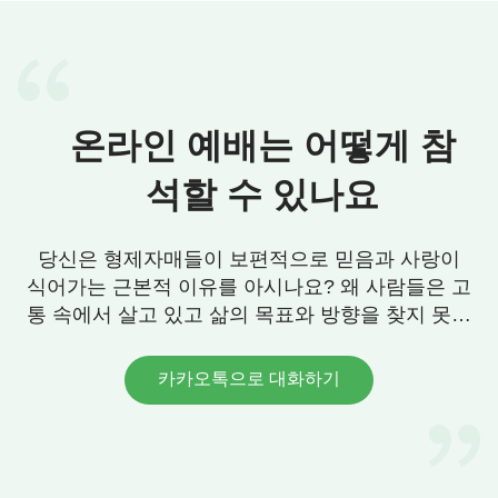
사람마다 제각각인 금생의 운명, 금생에서의 다양한
역할과 사명도 결정된다. 이 모든 것은 창조주의 주
재와 예정하에 이루어지며, 아무도 그가 정한 운명에
서 벗어날 수 없다. 자신의 출생을 바꿀 수 있는 사람
온라인 예배는 어떻게 참
은 없으며, 운명을 선택할 수 있는 사람은 더더욱 없
다.
석할 수 있나요
―＜말씀ㆍ2권 하나님을 알아 가는 것에 관하여ㆍ유일무
이한
하나님
자신 3＞ 중에서
당신은 형제자매들이 보편적으로 믿음과 사랑이
식어가는 근본적 이유를 아시나요? 왜 사람들은 고
통 속에서 살고 있고 삶의 목표와 방향을 찾지 못할
까요? 우리에게 그 답이 있습니다. 연락 주세요.
카카오톡으로 대화하기