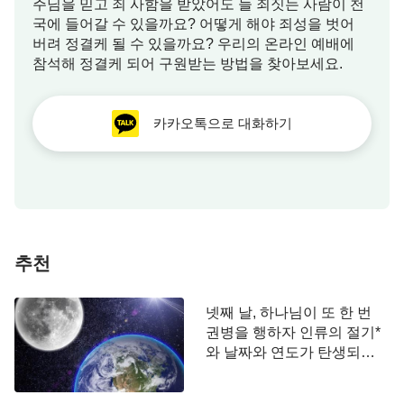
에 불과하다. 모든 사람의 진정한 종착지와 결말은
주님을 믿고 죄 사함을 받았어도 늘 죄짓는 사람이 천
국에 들어갈 수 있을까요? 어떻게 해야 죄성을 벗어
한 시기의 출생에 의해 결정되는 것이 아니라 사람의
버려 정결케 될 수 있을까요? 우리의 온라인 예배에
매 차례 사명과 창조주의 경륜이 마무리되는 시점에
참석해 정결케 되어 구원받는 방법을 찾아보세요.
창조주가 내리는 결정에 의해 좌우된다.
카카오톡으로 대화하기
모든 결과에는 원인이 있고 원인이 있으면 결과가
있기 마련이라는 말처럼 한 사람의 출생은 전생과 금
생, 모두와 필연적인 관계가 있다. 한 사람의 죽음이
이번 윤회의 끝이라면 한 사람의 출생은 당연히 새로
운 윤회의 시작이라고 할 수 있다. 지나간 윤회가 전
생이라면 새로운 윤회는 당연히 금생으로 볼 수 있
추천
다. 한 사람의 출생이 전생과 금생, 모두와 관계가 있
다면 그 사람이 태어난 곳, 집안, 성별, 외모 등 모든
넷째 날, 하나님이 또 한 번
요인 역시 전생과 금생, 모두와 관계가 있을 수밖에
권병을 행하자 인류의 절기*
없다. 이는 사람의 출생과 관련된 모든 요인이 전생
와 날짜와 연도가 탄생되었
다
의 영향을 받을 뿐만 아니라 금생의 운명에 의해서도
결정된다는 것을 의미한다. 그렇기 때문에 사람의 출