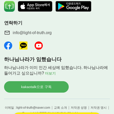
연락하기
info@light-of-truth.org
다음 중, 당신이 가장 어렵고 곤혹스럽다고 느끼
고 기도하고 있는 문제는 무엇인가요?
하나님나라가 임했습니다
A. 직장에서 겪는 어려움
B. 인간관계 크고 작은 어려움
하나님나라가 이미 인간 세상에 임했습니다. 하나님나라에
C. 가족의 역할 및 불화로 인한 어려움
들어가고 싶으십니까?
더보기
D. 진로문제와 배우자를 찾는 문제
kakaotalk으로 구독
|
|
|
|
이메일 : light-of-truth@naver.com
교회 소개
저작권 성명
저작권 명시
Copyright © 2026
하나님의 약속
All rights reserved