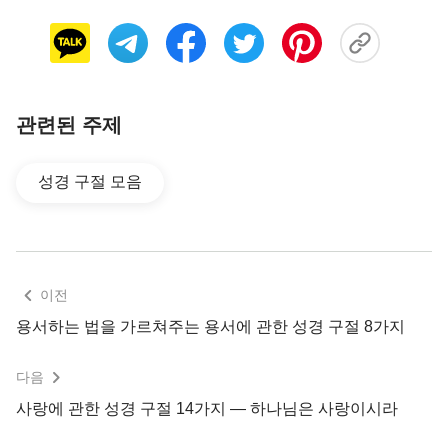
디모데후서 4:2
너는 말씀을 전파하라 때를 얻든지 못 얻든지 항상
힘쓰라 범사에 오래 참음과 가르침으로 경책하며 경
계하며 권하라
관련된 주제
히브리서 6:12
성경 구절 모음
게으르지 아니하고 믿음과 오래 참음으로 말미암
아 약속들을 기업으로 받는 자들을 본받는 자 되게
하려는 것이니라
이전
히브리서 10:36
용서하는 법을 가르쳐주는 용서에 관한 성경 구절 8가지
너희에게 인내가 필요함은 너희가 하나님의 뜻을
다음
행한 후에 약속을 받기 위함이라
사랑에 관한 성경 구절 14가지 — 하나님은 사랑이시라