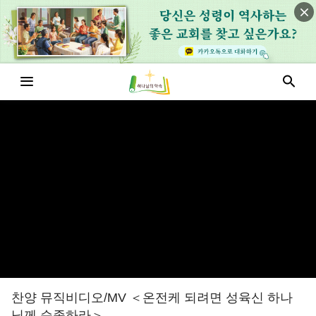
찬양 뮤직비디오/MV ＜온전케 되려면 성육신 하나
님께 순종하라＞