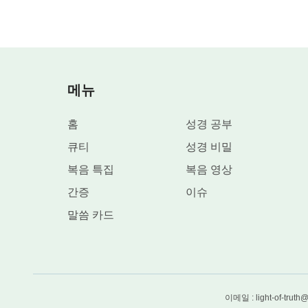
더 이상 누리게 하진 않으리
그런 사역은 과거의 것
메뉴
지금은 말씀의
심판
통한
구원
홈
성경 공부
심판, 형벌, 연단 통해 사람 성품에 변화 생기니
큐티
성경 비밀
복음 특집
복음 영상
이는 모두 그의
말씀
때문이라
간증
이슈
말씀 카드
이번 단계는 심판과 말씀의 채찍질, 징계와 폭로로
사람 내면의 불의 드러내 구원하나니
이메일 : light-of-truth
이는 속량보다 더 깊어진 사역이라