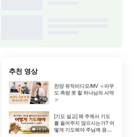
추천 영상
찬양 뮤직비디오/MV ＜아무
도 측량 못 할 하나님의 사역
＞
7:42
[기도 설교] 왜 주께서 기도
를 들어주지 않으시는가? 어
떻게 기도해야 주님께 응답
18:39
받을 수 있을까?