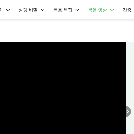
티
성경 비밀
복음 특집
복음 영상
간증