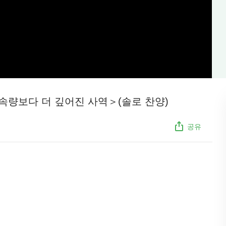
속량보다 더 깊어진 사역＞(솔로 찬양)
공유