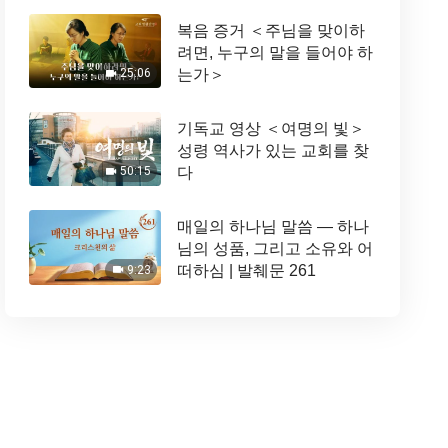
복음 증거 ＜주님을 맞이하
려면, 누구의 말을 들어야 하
는가＞
25:06
기독교 영상 ＜여명의 빛＞
성령 역사가 있는 교회를 찾
다
50:15
매일의 하나님 말씀 ― 하나
님의 성품, 그리고 소유와 어
떠하심 | 발췌문 261
9:23