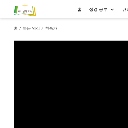
홈
성경 공부
큐
홈
복음 영상
찬송가
/
/