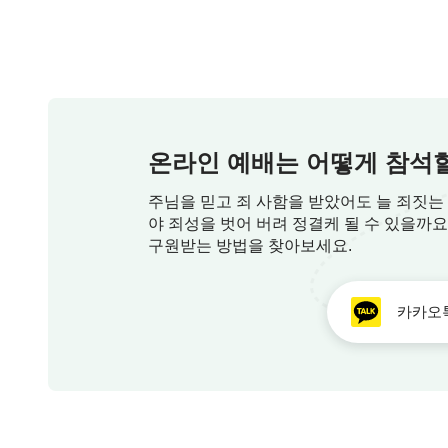
속량하는 그 단계는 사람의 죄 사하기 위해
하나님은 충분한 은혜 베풀어야 했도다
온라인 예배는 어떻게 참석할
이번 단계는 심판과 말씀의 채찍질, 징계와 폭로로
주님을 믿고 죄 사함을 받았어도 늘 죄짓는
야 죄성을 벗어 버려 정결케 될 수 있을까
사람 내면의 불의 드러내 구원하나니
구원받는 방법을 찾아보세요.
이는 속량보다 더 깊어진 사역이라
카카오
2
은혜시대의 은혜는 이미 사람이 충분히 누렸고 체험했기