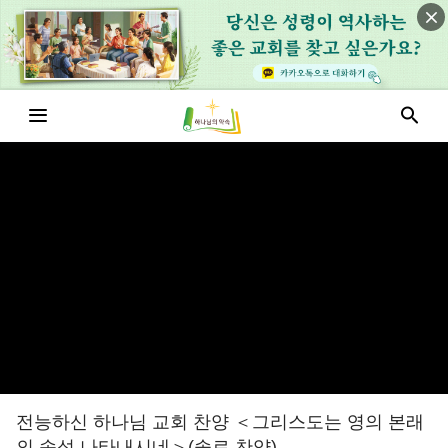
전능하신 하나님 교회 찬양 ＜그리스도는 영의 본래
의 속성 나타내시네＞(솔로 찬양)