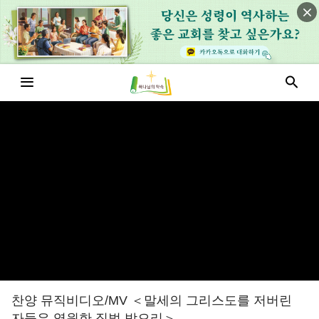
찬양 뮤직비디오/MV ＜말세의 그리스도를 저버린
자들은 영원한 징벌 받으리＞