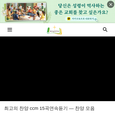
최고의 찬양 ccm 15곡연속듣기 — 찬양 모음