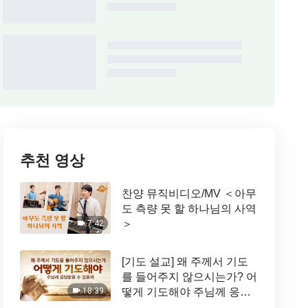
추천 영상
찬양 뮤직비디오/MV ＜아무
도 측량 못 할 하나님의 사역
＞
7:42
[기도 설교] 왜 주께서 기도
를 들어주지 않으시는가? 어
떻게 기도해야 주님께 응답
18:39
받을 수 있을까?