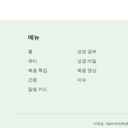
Third, When Something Happens, We Should Seek and Pr
4.
메뉴
매일 자신의 문제점을 반성해 봐야 합니다.
홈
성경 공부
Fourth, Paying Attention to Reflecting on Our Problems
큐티
성경 비밀
복음 특집
복음 영상
간증
이슈
말씀 카드
이메일 : light-of-truth