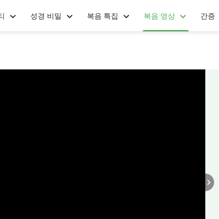
티
성경 비밀
복음 특집
복음 영상
간증