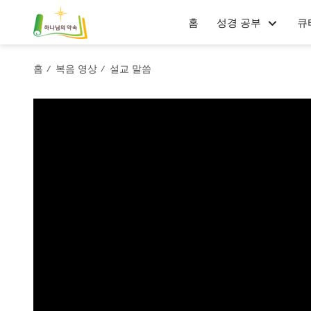
홈
성경 공부
큐
홈
복음 영상
설교 말씀
/
/