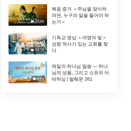
복음 증거 ＜주님을 맞이하
려면, 누구의 말을 들어야 하
는가＞
25:06
기독교 영상 ＜여명의 빛＞
성령 역사가 있는 교회를 찾
다
50:15
매일의 하나님 말씀 ― 하나
님의 성품, 그리고 소유와 어
떠하심 | 발췌문 261
9:23