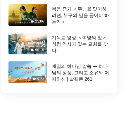
복음 증거 ＜주님을 맞이하
려면, 누구의 말을 들어야 하
는가＞
25:06
기독교 영상 ＜여명의 빛＞
성령 역사가 있는 교회를 찾
다
50:15
매일의 하나님 말씀 ― 하나
님의 성품, 그리고 소유와 어
떠하심 | 발췌문 261
9:23