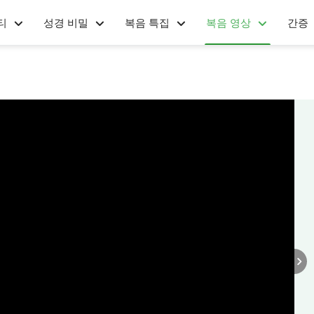
티
성경 비밀
복음 특집
복음 영상
간증