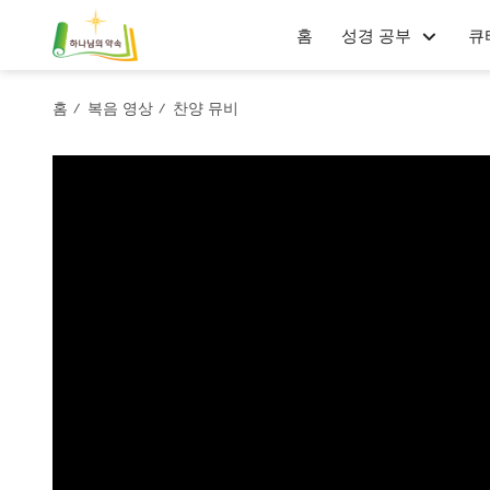
홈
성경 공부
큐
홈
복음 영상
찬양 뮤비
/
/