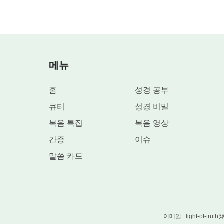
그가 네 말처럼 그리 간단하겠는가?
2
메뉴
하나님은 예수요, 영이라고
홈
성경 공부
감히 말할 수 있는가?
큐티
성경 비밀
복음 특집
복음 영상
하나님이 육신 입은 사람이라
간증
이슈
말씀 카드
감히 말할 수 있는가?
예수
형상이 하나님의 위대한 형상이라
이메일 : light-of-truth
감히 말할 수 있는가?