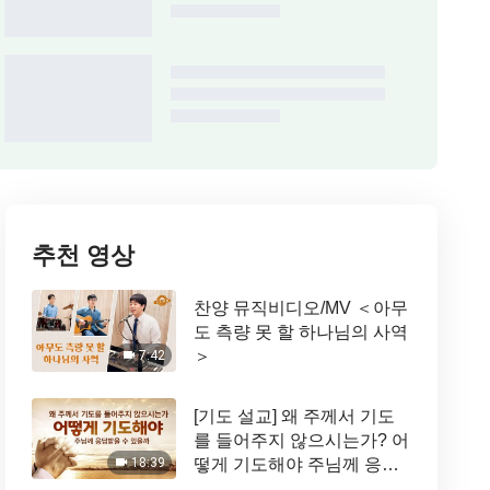
추천 영상
찬양 뮤직비디오/MV ＜아무
도 측량 못 할 하나님의 사역
＞
7:42
[기도 설교] 왜 주께서 기도
를 들어주지 않으시는가? 어
떻게 기도해야 주님께 응답
18:39
받을 수 있을까?