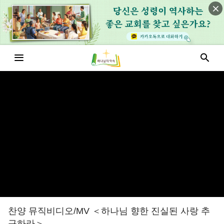
찬양 뮤직비디오/MV ＜하나님 향한 진실된 사랑 추
구하라＞