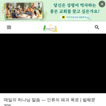
매일의 하나님 말씀 ― 인류의 패괴 폭로 | 발췌문
309