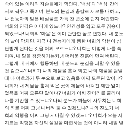
속에 있는 이리의 자손들에게 먹인다. ‘백성’과 ‘백성’ 간에
서로 싸우고 죽이며, 분노의 눈길과 총칼로 서로를 대하고,
나 전능자의 말은 배설물로 가득 찬 변소에 던져 더럽힌다.
너희의 인격은 어디에 있느냐? 인간성을 잃고 모두 짐승이
되었구나! 너희의 ‘마음’은 이미 단단한 돌로 변했다. 내 분노
의 날이 닥치면, 지금 나 전능자에게 행한 너희의 악행이 심
판받게 된다는 것을 어찌 모르느냐? 너희는 이렇게 나를 속
이며, 내 말을 청종하기는커녕 더러운 진흙에 던져 버린다.
그렇게 내 뒤에서 행동하면 내 분노의 눈길을 피할 수 있을
것 같으냐? 너희가 나의 제물을 훔쳐 먹고 나의 재물을 탐낼
때 나 여호와가 두 눈으로 보고 있음을 어찌 모른단 말이냐?
너희가 내 제물을 훔쳐 먹은 곳이 제물이 바쳐진 제단 앞이
었음을 어찌 모른단 말이냐? 너희가 어찌 잔머리를 굴리며
나를 기만할 수 있느냐? 나의 분노가 하늘에 사무치는 너희
의 죄를 어찌 그냥 내버려 둘 수 있겠느냐? 나의 진노가 너
희의 악행을 어찌 그냥 지나칠 수 있겠느냐? 너희가 오늘 저
지르는 악행은 자신의 살길을 마련하는 것이 아니라 내일 받