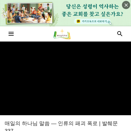
매일의 하나님 말씀 ― 인류의 패괴 폭로 | 발췌문
337