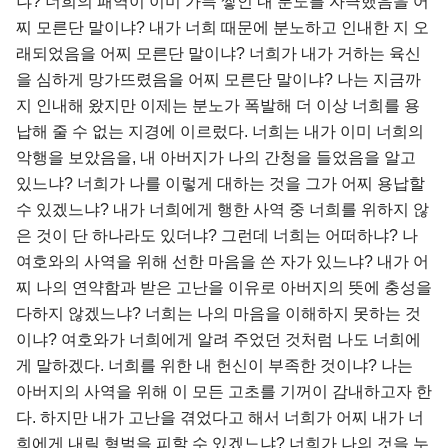
냐? 너희의 패역이 이미 가득 쌓인 내 분노를 자극했음을 어
찌 모른단 말이냐? 내가 너희 때문에 분노하고 인내한 지 오
래되었음을 어찌 모른단 말이냐? 너희가 내가 거하는 육신
을 심하게 망가뜨렸음을 어찌 모른단 말이냐? 나는 지금까
지 인내해 왔지만 이제는 분노가 폭발해 더 이상 너희를 용
납해 줄 수 없는 지경에 이르렀다. 너희는 내가 이미 너희의
악행을 보았음을, 내 아버지가 나의 간청을 들었음을 알고
있느냐? 너희가 나를 이렇게 대하는 것을 그가 어찌 용납할
수 있겠느냐? 내가 너희에게 행한 사역 중 너희를 위하지 않
은 것이 단 하나라도 있더냐? 그런데 너희는 어떠하냐? 나
여호와의 사역을 위해 선한 마음을 쓴 자가 있느냐? 내가 어
찌 나의 연약함과 받은 고난을 이유로 아버지의 뜻에 충성을
다하지 않겠느냐? 너희는 나의 마음을 이해하지 못하는 것
이냐? 여호와가 너희에게 알려 주었던 것처럼 나도 너희에
게 말하겠다. 너희를 위한 내 헌신이 부족한 것이냐? 나는
아버지의 사역을 위해 이 모든 고초를 기꺼이 감내하고자 한
다. 하지만 내가 고난을 겪었다고 해서 너희가 어찌 내가 너
희에게 내릴 형벌을 피할 수 있겠느냐? 너희가 나의 것을 누