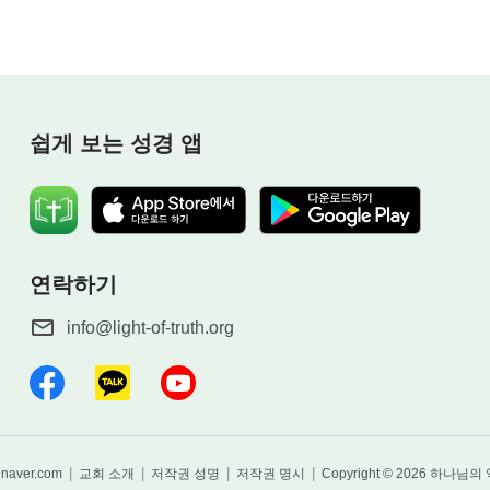
있었을지라도 그들 가운데 하나님을 아는 자는 극소수에 지
몇이나 되겠느냐? 자신의 지위를 지키기 위해 남을 억압하거
이 강제로 사형 선고를 받은 적이 얼마나 많은지 모른다. 또
십자가에 못 박았는지 모른다. 진정으로 하나님을 생각하여
쉽게 보는 성경 앱
연락하기
info@light-of-truth.org
|
|
|
|
@naver.com
교회 소개
저작권 성명
저작권 명시
Copyright © 2026
하나님의 