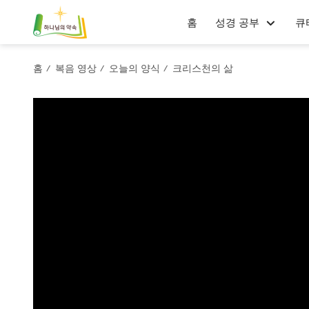
홈
성경 공부
큐
홈
복음 영상
오늘의 양식
크리스천의 삶
/
/
/