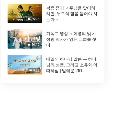
복음 증거 ＜주님을 맞이하
려면, 누구의 말을 들어야 하
는가＞
25:06
기독교 영상 ＜여명의 빛＞
성령 역사가 있는 교회를 찾
다
50:15
매일의 하나님 말씀 ― 하나
님의 성품, 그리고 소유와 어
떠하심 | 발췌문 261
9:23